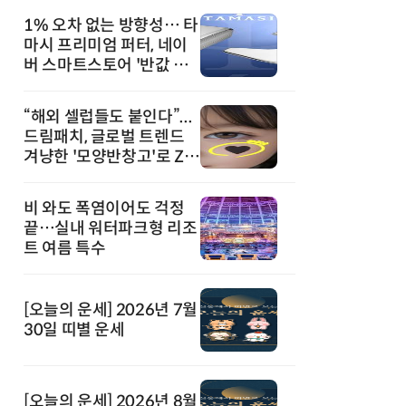
1% 오차 없는 방향성… 타
마시 프리미엄 퍼터, 네이
버 스마트스토어 '반값 할
인' 돌풍
“해외 셀럽들도 붙인다”...
드림패치, 글로벌 트렌드
겨냥한 '모양반창고'로 Z세
대 공략
비 와도 폭염이어도 걱정
끝…실내 워터파크형 리조
트 여름 특수
[오늘의 운세] 2026년 7월
30일 띠별 운세
[오늘의 운세] 2026년 8월