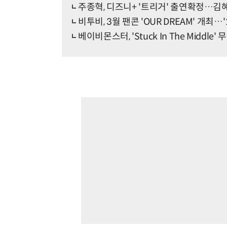
주종혁, 디즈니+ '트리거' 출연확정…김
비투비, 3월 팬콘 'OUR DREAM' 개최
베이비몬스터, 'Stuck In The Mid