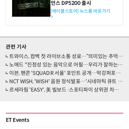
언스 DP5200 출시
[에이블스토어] 뉴스룸 바로가기
>
관련 기사
트와이스, 컴백 첫 라이브소통 성료…“의미있는 추억 되길”
노매드 "진정성 있는 음악으로 어필…우리가 잘하는 것 보여주겠다" (쇼케이스)
이븐, 팬콘 'SQUAD:R 서울' 포인트 공개…막강퍼포·무대서사·재치입담
NCT WISH, 'WISH' 음원 정식발표…'시네마틱 큐트 청춘' 본격 시작
르세라핌 'EASY', 美 빌보드·스포티파이 상위권 차지…NME, 피플 등 매체호평 줄이어
ET Events