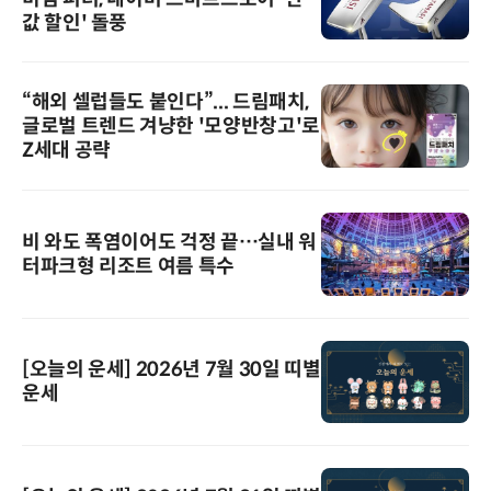
값 할인' 돌풍
“해외 셀럽들도 붙인다”... 드림패치,
글로벌 트렌드 겨냥한 '모양반창고'로
Z세대 공략
비 와도 폭염이어도 걱정 끝…실내 워
터파크형 리조트 여름 특수
[오늘의 운세] 2026년 7월 30일 띠별
운세