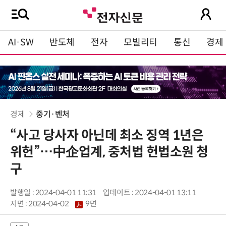
AI·SW
반도체
전자
모빌리티
통신
경제
경제
중기·벤처
“사고 당사자 아닌데 최소 징역 1년은
위헌”…中企업계, 중처법 헌법소원 청
구
발행일 : 2024-04-01 11:31
업데이트 : 2024-04-01 13:11
지면 :
2024-04-02
9면