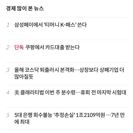
경제 많이 본 뉴스
1
삼성페이에서 '티머니 K-패스' 쓴다
2
단독
쿠팡에서 카드대출 받는다
3
올해 코스닥 퇴출러시 본격화…상장보다 상폐기업 더
많아질듯
4
美 클래리티법 이번 주 분수령…휴회 전 마지막 시험대
5
5대 은행 회수불능 '추정손실' 1조2109억원 …7년 만
에 최대