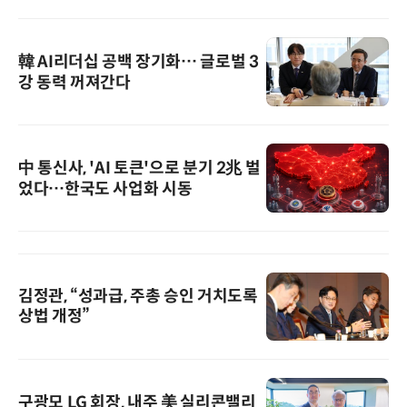
韓 AI리더십 공백 장기화… 글로벌 3
강 동력 꺼져간다
中 통신사, 'AI 토큰'으로 분기 2兆 벌
었다…한국도 사업화 시동
김정관, “성과급, 주총 승인 거치도록
상법 개정”
구광모 LG 회장, 내주 美 실리콘밸리