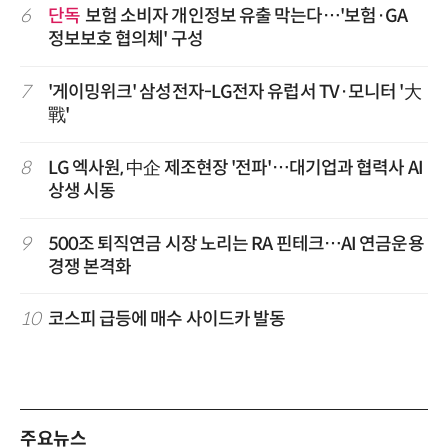
6
단독
보험 소비자 개인정보 유출 막는다…'보험·GA
정보보호 협의체' 구성
7
'게이밍위크' 삼성전자-LG전자 유럽서 TV·모니터 '大
戰'
8
LG 엑사원, 中企 제조현장 '전파'…대기업과 협력사 AI
상생 시동
9
500조 퇴직연금 시장 노리는 RA 핀테크…AI 연금운용
경쟁 본격화
10
코스피 급등에 매수 사이드카 발동
주요뉴스