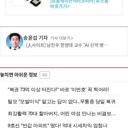
ET 개발
[로옴세미컨덕터코리아] 뉴스룸
바로가기>
송윤섭 기자
기사 더보기
[人사이트] 남진우 한양대 교수 “AI 신약 병목, K-문샷으로 극복해 개발 속도 10배 향상”
놓치면 아쉬운 정보
AD