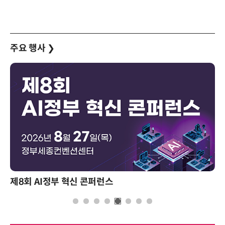
주요 행사
❯
제8회 AI정부 혁신 콘퍼런스