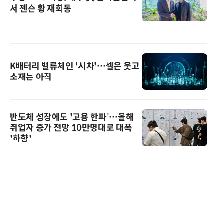
서 젠슨 황 재회동
K배터리 밸류체인 '시차'…셀은 웃고
소재는 아직
반도체 성장에도 '고용 한파'…올해
취업자 증가 전망 10만명대로 대폭
'하향'