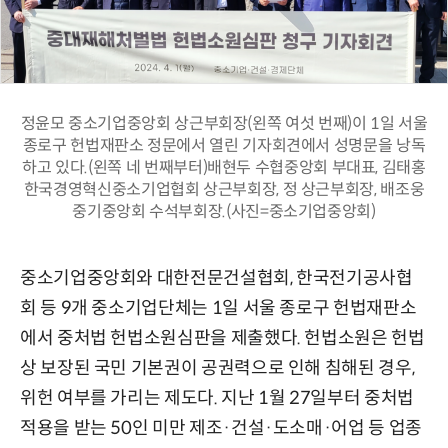
정윤모 중소기업중앙회 상근부회장(왼쪽 여섯 번째)이 1일 서울
종로구 헌법재판소 정문에서 열린 기자회견에서 성명문을 낭독
하고 있다.(왼쪽 네 번째부터)배현두 수협중앙회 부대표, 김태홍
한국경영혁신중소기업협회 상근부회장, 정 상근부회장, 배조웅
중기중앙회 수석부회장.(사진=중소기업중앙회)
중소기업중앙회와 대한전문건설협회, 한국전기공사협
회 등 9개 중소기업단체는 1일 서울 종로구 헌법재판소
에서 중처법 헌법소원심판을 제출했다. 헌법소원은 헌법
상 보장된 국민 기본권이 공권력으로 인해 침해된 경우,
위헌 여부를 가리는 제도다. 지난 1월 27일부터 중처법
적용을 받는 50인 미만 제조·건설·도소매·어업 등 업종