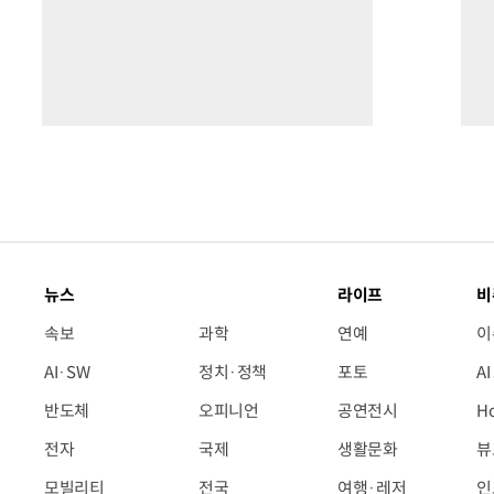
뉴스
라이프
비
속보
과학
연예
이
AI·SW
정치·정책
포토
A
반도체
오피니언
공연전시
H
전자
국제
생활문화
뷰
모빌리티
전국
여행·레저
인