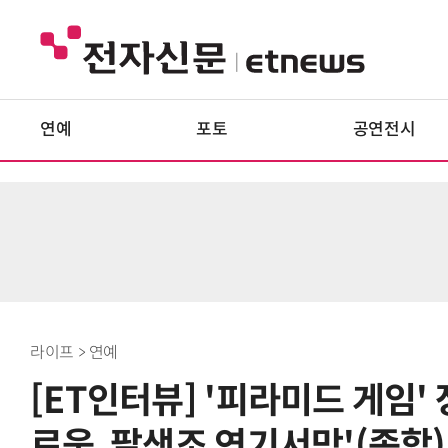
연예
포토
공연전시
라이프 > 연예
[ET인터뷰] '피라미드 게임'
로움, 팔색조 연기서막'(종합)