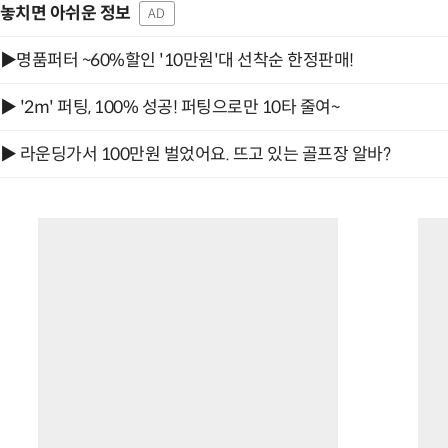
놓치면 아쉬운 정보
AD
▶명품퍼터 ~60%할인 '10만원'대 선착순 한정판매!
“계속 쫓아왔다”…도망치던 우크라 민간
▶ '2m' 퍼팅, 100% 성공! 퍼팅으로만 10타 줄여~
▶ 라운딩가서 100만원 벌었어요. 뜨고 있는 골프장 알바?