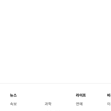
뉴스
라이프
비
속보
과학
연예
이