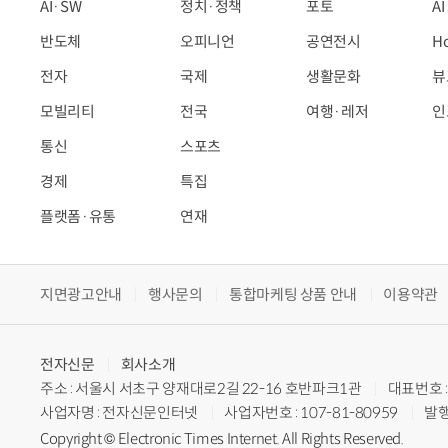
AI·SW
정치·정책
포토
A
반도체
오피니언
공연전시
H
전자
국제
생활문화
뷰
모빌리티
전국
여행·레저
인
통신
스포츠
경제
특집
플랫폼·유통
연재
지면광고안내
행사문의
통합마케팅 상품 안내
이용약관
전자신문
회사소개
주소 : 서울시 서초구 양재대로2길 22-16 호반파크1관
대표번호 : 
사업자명 : 전자신문인터넷
사업자번호 : 107-81-80959
발행
Copyright © Electronic Times Internet. All Rights Reserved.