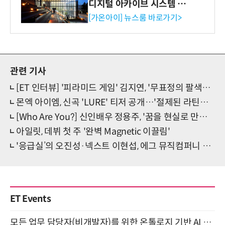
디지털 아카이브 시스템 구축
수행
[가온아이] 뉴스룸 바로가기>
관련 기사
[ET 인터뷰] '피라미드 게임' 김지연, '무표정의 팔색조, 현실매력 가득'(종합)
몬엑 아이엠, 신곡 'LURE' 티저 공개…'절제된 라틴매혹' 예고
[Who Are You?] 신인배우 정용주, '꿈을 현실로 만드는 인간미 신예'
아일릿, 데뷔 첫 주 '완벽 Magnetic 이끌림'
'응급실’의 오진성·넥스트 이현섭, 에그 뮤직컴퍼니 전속계약 체결
ET Events
모든 업무 담당자(비개발자)를 위한 온톨로지 기반 AI 지식체계 설계 1-day 워크숍 8월 20일 개최