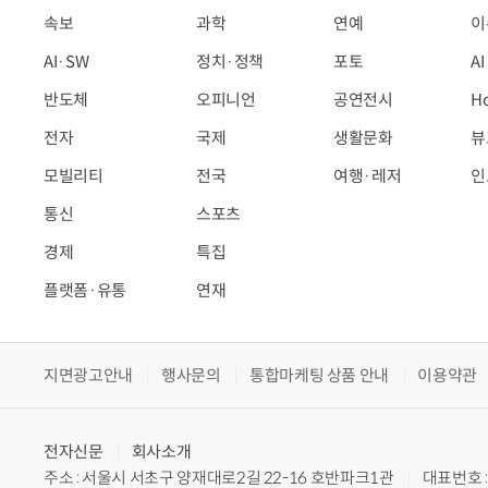
속보
과학
연예
이
AI·SW
정치·정책
포토
A
반도체
오피니언
공연전시
H
전자
국제
생활문화
뷰
모빌리티
전국
여행·레저
인
통신
스포츠
경제
특집
플랫폼·유통
연재
지면광고안내
행사문의
통합마케팅 상품 안내
이용약관
전자신문
회사소개
주소 : 서울시 서초구 양재대로2길 22-16 호반파크1관
대표번호 : 