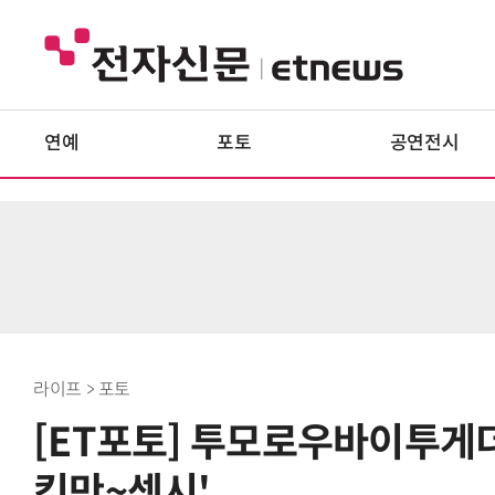
연예
포토
공연전시
라이프 > 포토
[ET포토] 투모로우바이투게더
킷만~섹시'