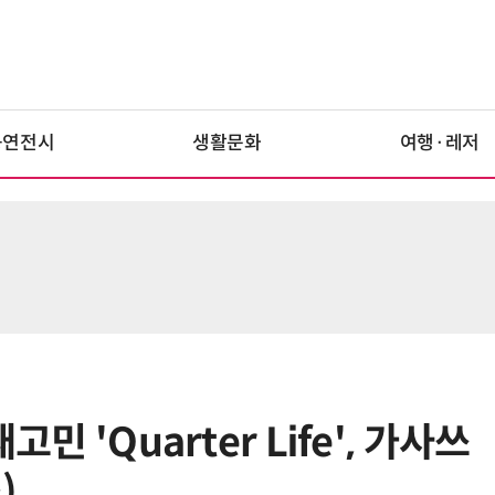
공연전시
생활문화
여행·레저
민 'Quarter Life', 가사쓰
)