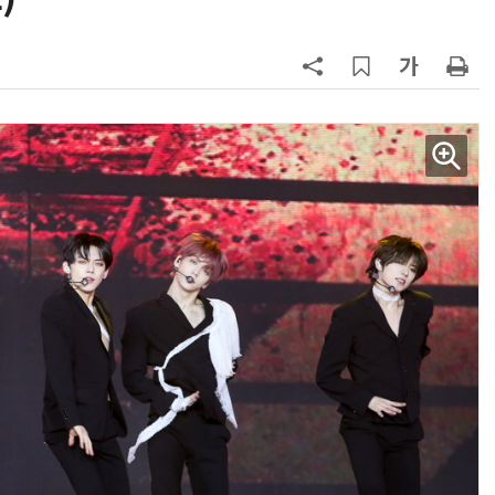
양자컴퓨팅 비즈니스·기술 입문 1-Day 워크샵 - 큐비트·양자 알고리듬·Qiskit 실습으로 이해하는 차세대
업무 자동화 위한 AI ‘세컨드 브레인’ 만들기 1-day 워크숍 - LLM Wiki 