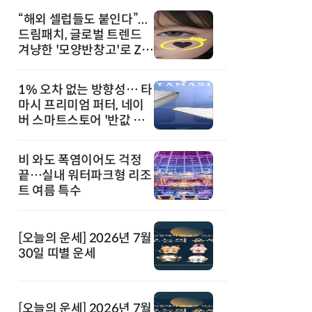
“해외 셀럽들도 붙인다”...
드림패치, 글로벌 트렌드
겨냥한 '모양반창고'로 Z세
대 공략
1% 오차 없는 방향성… 타
마시 프리미엄 퍼터, 네이
버 스마트스토어 '반값 할
인' 돌풍
비 와도 폭염이어도 걱정
끝…실내 워터파크형 리조
트 여름 특수
[오늘의 운세] 2026년 7월
30일 띠별 운세
[오늘의 운세] 2026년 7월