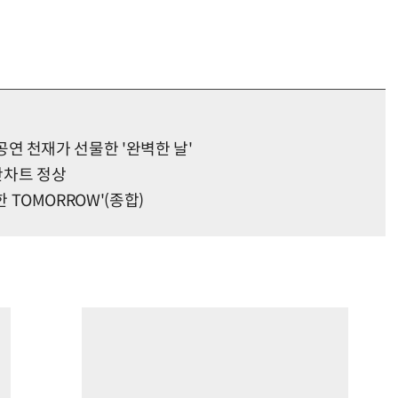
리…공연 천재가 선물한 '완벽한 날'
음반차트 정상
한 TOMORROW'(종합)