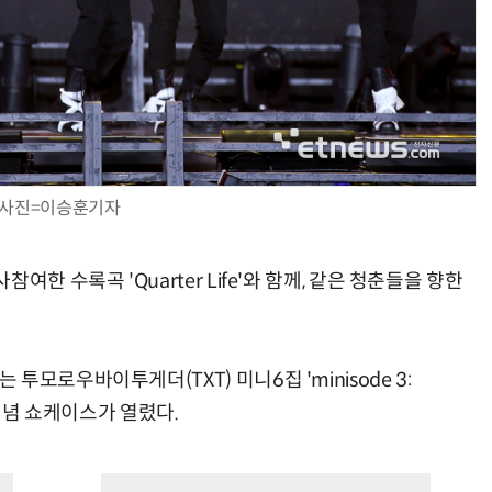
사진=이승훈기자
한 수록곡 'Quarter Life'와 함께, 같은 청춘들을 향한
모로우바이투게더(TXT) 미니6집 'minisode 3:
매기념 쇼케이스가 열렸다.