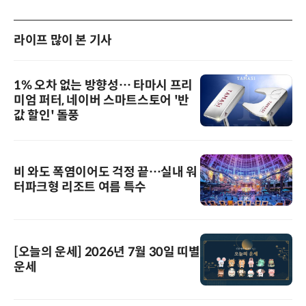
라이프 많이 본 기사
1% 오차 없는 방향성… 타마시 프리
미엄 퍼터, 네이버 스마트스토어 '반
값 할인' 돌풍
비 와도 폭염이어도 걱정 끝…실내 워
터파크형 리조트 여름 특수
[오늘의 운세] 2026년 7월 30일 띠별
운세