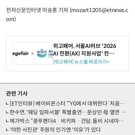
전자신문인터넷 이승훈 기자 (mozart1205@etnews.c
om)
위고페어, 서울AI허브 '2026
AI 전환(AX) 지원사업' 컨소
시엄 선정
[위고페어] 뉴스룸 바로가기>
관련 기사
[ET인터뷰] 베이비몬스터 “‘YG에서 데뷔한다’ 처음부터 그 생각뿐이었어요!”
한수연, '웨딩 임파서블' 특별출연…문상민 母 열연 주목
메가박스 “쿵푸팬더4 · 비키퍼 · 건담, 돌비 시네마에서 즐기세요”
'야한 사진관' 주원의 인기엔 '이유'가 있다