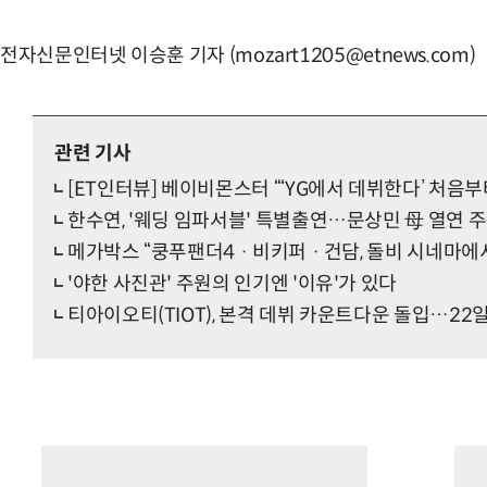
전자신문인터넷 이승훈 기자 (mozart1205@etnews.com)
관련 기사
[ET인터뷰] 베이비몬스터 “‘YG에서 데뷔한다’ 처음
한수연, '웨딩 임파서블' 특별출연…문상민 母 열연 
메가박스 “쿵푸팬더4 · 비키퍼 · 건담, 돌비 시네마에
'야한 사진관' 주원의 인기엔 '이유'가 있다
티아이오티(TIOT), 본격 데뷔 카운트다운 돌입…22