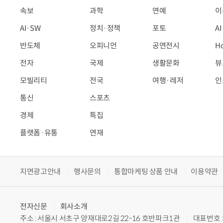
속보
과학
연예
이
AI·SW
정치·정책
포토
A
반도체
오피니언
공연전시
H
전자
국제
생활문화
뷰
모빌리티
전국
여행·레저
인
통신
스포츠
경제
특집
플랫폼·유통
연재
지면광고안내
행사문의
통합마케팅 상품 안내
이용약관
전자신문
회사소개
주소 : 서울시 서초구 양재대로2길 22-16 호반파크1관
대표번호 : 