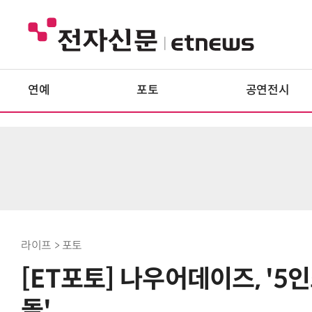
연예
포토
공연전시
라이프 > 포토
[ET포토] 나우어데이즈, '5
돌'