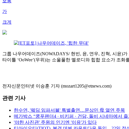
보통
가
크게
그룹 나우어데이즈(NOWADAYS/ 현빈, 윤, 연우, 진혁, 시윤
타이틀 ‘OoWee’(우위)는 소울풀한 멜로디와 힙합 요소가 조
전자신문인터넷 이승훈 기자 (mozart1205@etnews.com)
관련 기사
한수연, '웨딩 임파서블' 특별출연…문상민 母 열연 주목
메가박스 “쿵푸팬더4 · 비키퍼 · 건담, 돌비 시네마에서 
'야한 사진관' 주원의 인기엔 '이유'가 있다
티아이오티(TIOT), 본격 데뷔 카운트다운 돌입…22일 정