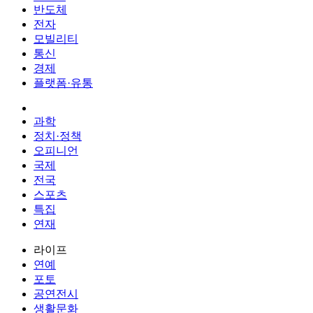
반도체
전자
모빌리티
통신
경제
플랫폼·유통
과학
정치·정책
오피니언
국제
전국
스포츠
특집
연재
라이프
연예
포토
공연전시
생활문화