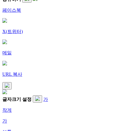
페이스북
X(트위터)
메일
URL 복사
글자크기 설정
가
작게
가