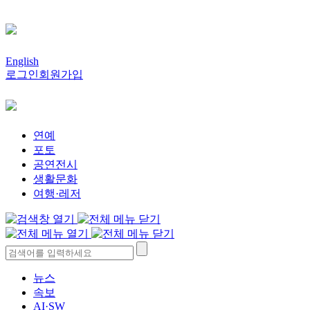
English
로그인
회원가입
연예
포토
공연전시
생활문화
여행·레저
뉴스
속보
AI·SW