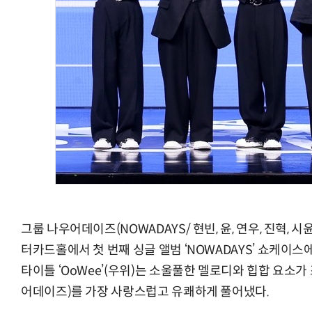
그룹 나우어데이즈(NOWADAYS/ 현빈, 윤, 연우, 진혁, 
터카드홀에서 첫 번째 싱글 앨범 ‘NOWADAYS’ 쇼케이스
타이틀 ‘OoWee’(우위)는 소울풀한 멜로디와 힙합 요소가 
어데이즈)를 가장 사랑스럽고 유쾌하게 풀어냈다.