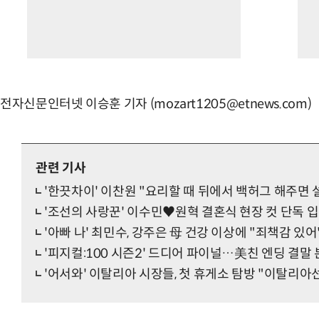
전자신문인터넷 이승훈 기자 (mozart1205@etnews.com)
관련 기사
'한끗차이' 이찬원 "요리할 때 뒤에서 백허그 해주면 
'조선의 사랑꾼' 이수민♥원혁 결혼식 현장 컷 단독 
'아빠 나' 최민수, 강주은 母 건강 이상에 "죄책감 있어
'피지컬:100 시즌2' 드디어 파이널…美친 엔딩 결말
'어서와' 이탈리아 시장들, 첫 휴게소 탐방 "이탈리아선