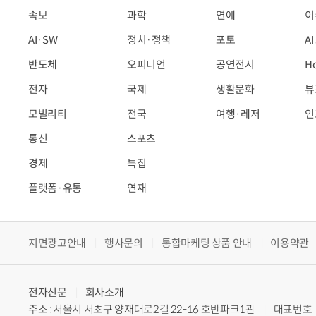
속보
과학
연예
이
AI·SW
정치·정책
포토
A
반도체
오피니언
공연전시
H
전자
국제
생활문화
뷰
모빌리티
전국
여행·레저
인
통신
스포츠
경제
특집
플랫폼·유통
연재
지면광고안내
행사문의
통합마케팅 상품 안내
이용약관
전자신문
회사소개
주소 : 서울시 서초구 양재대로2길 22-16 호반파크1관
대표번호 : 