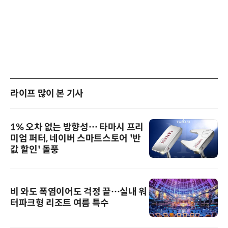
라이프 많이 본 기사
1% 오차 없는 방향성… 타마시 프리
미엄 퍼터, 네이버 스마트스토어 '반
값 할인' 돌풍
비 와도 폭염이어도 걱정 끝…실내 워
터파크형 리조트 여름 특수