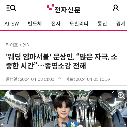
AI·SW
반도체
전자
모빌리티
통신
경제
라이프 > 연예
'웨딩 임파서블' 문상민, “많은 자극, 소
중한 시간”…종영소감 전해
발행일 : 2024-04-03 11:00
업데이트 : 2024-04-03 10:59