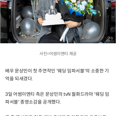
사진=어썸이엔티 제공
배우 문상민이 첫 주연작인 '웨딩 임파서블'의 소중한 기
억을 되새겼다.
3일 어썸이엔티 측은 문상민의 tvN 월화드라마 '웨딩 임
파서블' 종영소감을 공개했다.