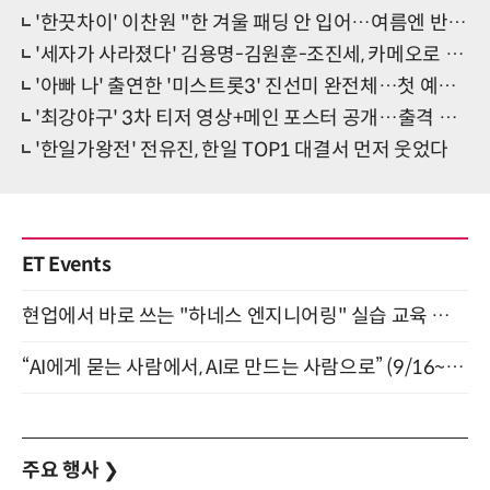
'한끗차이' 이찬원 "한 겨울 패딩 안 입어…여름엔 반팔 안 입어"
'세자가 사라졌다' 김용명-김원훈-조진세, 카메오로 특별 출연
'아빠 나' 출연한 '미스트롯3' 진선미 완전체…첫 예능 신고식
'최강야구' 3차 티저 영상+메인 포스터 공개…출격 준비 완료
'한일가왕전' 전유진, 한일 TOP1 대결서 먼저 웃었다
ET Events
현업에서 바로 쓰는 "하네스 엔지니어링" 실습 교육 워크숍 8월 20일 개최
“AI에게 묻는 사람에서, AI로 만드는 사람으로” (9/16~17)
주요 행사
❯