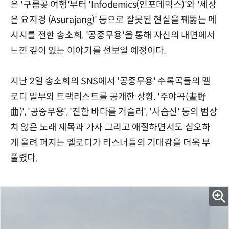
은 '구름곶 여행'부터 'Infodemics(인포데믹스)'와 '세상
은 요지경 (Asurajang)' 등으로 잘못된 현실을 꿰뚫는 메
시지를 전한 송소희. '공중무용'을 통해 자신의 내면에서
느낀 깊이 있는 이야기를 선보일 예정이다.
지난 2일 송소희의 SNS에서 '공중무용' 수록곡들의 멜
로디 일부와 트랙리스트를 공개한 상황. '주야곡(晝野
曲)', '공중무용', '진한 바다를 거슬러', '사슴신' 등의 범상
치 않은 노래 제목과 가사 그리고 애절하면서도 심오하
게 울려 퍼지는 멜로디가 리스너들의 기대감을 더욱 부
풀렸다.