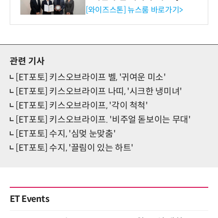
증 최고 등급 수여
[와이즈스톤] 뉴스룸 바로가기>
관련 기사
[ET포토] 키스오브라이프 벨, '귀여운 미소'
[ET포토] 키스오브라이프 나띠, '시크한 냉미녀'
[ET포토] 키스오브라이프, '각이 척척'
[ET포토] 키스오브라이프. '비주얼 돋보이는 무대'
[ET포토] 수지, '심멎 눈맞춤'
[ET포토] 수지, '끌림이 있는 하트'
ET Events