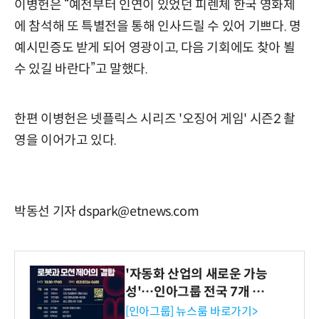
이병헌은 “예전부터 인연이 있었던 피렌체 한국 영화제
에 참석해 또 특별전을 통해 인사드릴 수 있어 기쁘다. 명
예시민증도 받게 되어 영광이고, 다음 기회에도 찾아 뵐
수 있길 바란다”고 말했다.
한편 이병헌은 넷플릭스 시리즈 '오징어 게임' 시즌2 촬
영을 이어가고 있다.
박동선 기자 dspark@etnews.com
'자동화 산업의 새로운 가능
성'…인아그룹 전국 7개 도
시 세미나 페어 개최
[인아그룹] 뉴스룸 바로가기>