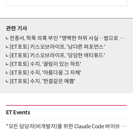
관련 기사
전종서, 학폭 의혹 부인 "명백한 허위 사실…법으로 대응하겠다"
[ET포토] 키스오브라이프, '남다른 퍼포먼스'
[ET포토] 키스오브라이프, '당당한 애티튜드'
[ET포토] 수지, '끌림이 있는 하트'
[ET포토] 수지, '아름다움 그 자체'
[ET포토] 수지, '한결같은 예쁨'
ET Events
"모든 담당자(비개발자)를 위한 Claude Code 바이브 코딩 2-day 부트캠프" 9월 16~17일 개최