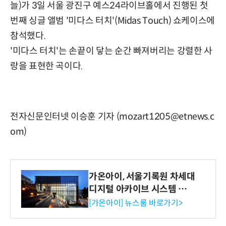
늘)가 3일 서울 광진구 예스24라이브홀에서 진행된 첫
번째 싱글 앨범 '미다스 터치'(Midas Touch) 쇼케이스에
참석했다.
'미다스 터치'는 손끝이 닿는 순간 빠져버리는 강렬한 사
랑을 표현한 곡이다.
전자신문인터넷 이승훈 기자 (mozart1205@etnews.c
om)
가온아이, 서울기록원 차세대
디지털 아카이브 시스템 구축
수행
[가온아이] 뉴스룸 바로가기>