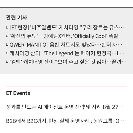
관련 기사
[ET현장] '비주얼밴드' 캐치더영 "우리 장르는 유스팝록…젊음의 색을 느껴보라!"
'확신의 듀엣'…방예담X윈터, 'Officially Cool' 폭발적 반응
QWER 'MANITO', 음반 차트서도 빛났다…한터 차트 '1위'
캐치더영 산이 "'The Legend'는 페이커 헌정곡…LCK 초청 환영한다"
'컴백' 캐치더영 산이 "보여 주고 싶은 것 많아…끝까지 지켜봐 달라"
ET Events
성과를 만드는 AI 에이전트 운영 전략 및 사례 8월 27일 개최
B2B에서 B2C까지, 현장 실제 운영사례 : 동원그룹·OCI·다이닝브랜즈그룹·당근 (8/27)