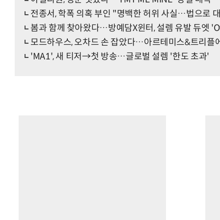
전종서, 학폭 의혹 부인 "명백한 허위 사실…법으로 
봄과 함께 찾아왔다…방예담X윈터, 설렘 유발 듀엣 'Offici
모드하우스, 오차드 손 잡았다…아르테미스&트리플에
'MA1', 새 티저→첫 방송…글로벌 설렘 '한도 초과'