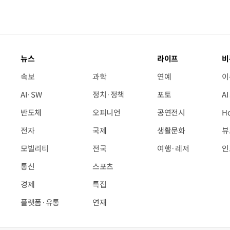
뉴스
라이프
비
속보
과학
연예
이
AI·SW
정치·정책
포토
A
반도체
오피니언
공연전시
H
전자
국제
생활문화
뷰
모빌리티
전국
여행·레저
인
통신
스포츠
경제
특집
플랫폼·유통
연재