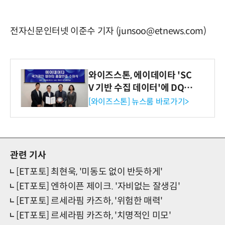
전자신문인터넷 이준수 기자 (junsoo@etnews.com)
와이즈스톤, 에이데이타 'SC
V 기반 수집 데이터'에 DQ인
증 최고 등급 수여
[와이즈스톤] 뉴스룸 바로가기>
관련 기사
[ET포토] 최현욱, '미동도 없이 반듯하게'
[ET포토] 엔하이픈 제이크. '자비없는 잘생김'
[ET포토] 르세라핌 카즈하, '위험한 매력'
[ET포토] 르세라핌 카즈하, '치명적인 미모'