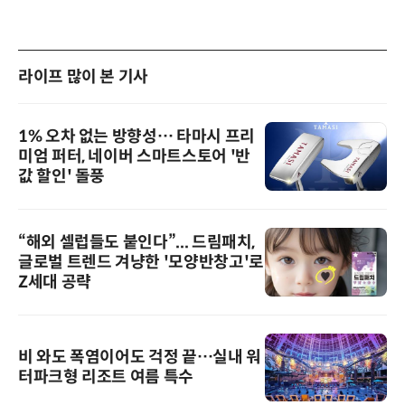
라이프 많이 본 기사
1% 오차 없는 방향성… 타마시 프리
미엄 퍼터, 네이버 스마트스토어 '반
값 할인' 돌풍
“해외 셀럽들도 붙인다”... 드림패치,
글로벌 트렌드 겨냥한 '모양반창고'로
Z세대 공략
비 와도 폭염이어도 걱정 끝…실내 워
터파크형 리조트 여름 특수