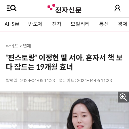
AI·SW
반도체
전자
모빌리티
통신
경제
라이프 > 연예
'편스토랑' 이정현 딸 서아, 혼자서 책 보
다 잠드는 19개월 효녀
발행일 : 2024-04-05 11:23
업데이트 : 2024-04-05 11:23