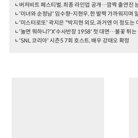
버저비트 페스티벌, 최종 라인업 공개…깜짝 출연진 
'미녀와 순정남' 임수향-지현우, 한 발짝 가까워지며
'미스터로또' 곽지은 "박지현 외모, 과거엔 이 정도는
'놀면 뭐하니?'X'수사반장 1958' 첫 대면…불꽃 튀는
'SNL 코리아' 시즌5 7회 호스트, 배우 강태오 확정