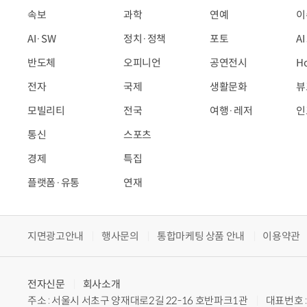
속보
과학
연예
이
AI·SW
정치·정책
포토
A
반도체
오피니언
공연전시
H
전자
국제
생활문화
뷰
모빌리티
전국
여행·레저
인
통신
스포츠
경제
특집
플랫폼·유통
연재
지면광고안내
행사문의
통합마케팅 상품 안내
이용약관
전자신문
회사소개
주소 : 서울시 서초구 양재대로2길 22-16 호반파크1관
대표번호 : 