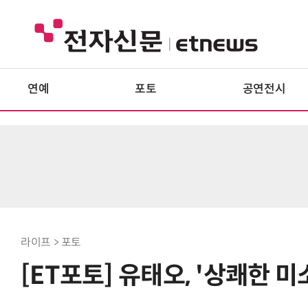
연예
포토
공연전시
라이프 > 포토
[ET포토] 유태오, '상쾌한 미