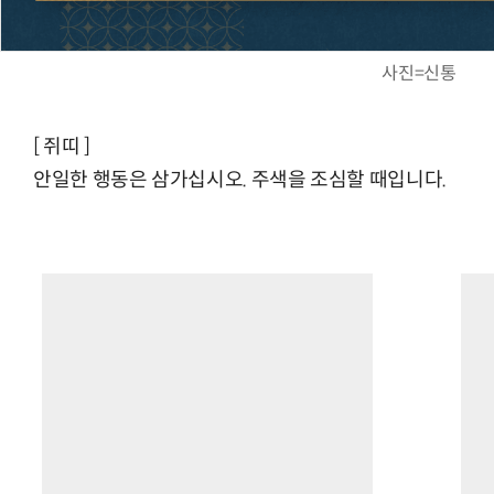
사진=신통
[ 쥐띠 ]
안일한 행동은 삼가십시오. 주색을 조심할 때입니다.