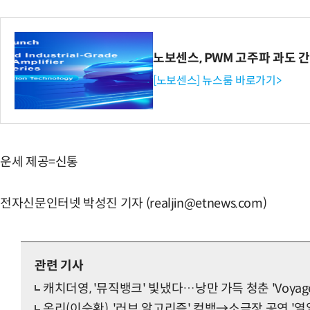
노보센스, PWM 고주파 과도 
[노보센스] 뉴스룸 바로가기>
운세 제공=신통
전자신문인터넷 박성진 기자 (realjin@etnews.com)
관련 기사
캐치더영, '뮤직뱅크' 빛냈다…낭만 가득 청춘 'Voyage
온리(이승환), '러브 알고리즘' 컴백→소극장 공연 '열