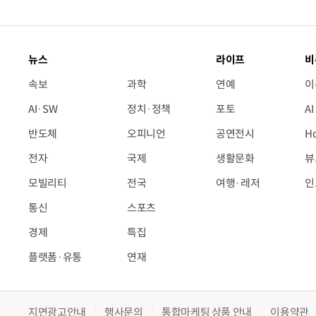
뉴스
라이프
비
속보
과학
연예
이
AI·SW
정치·정책
포토
A
반도체
오피니언
공연전시
H
전자
국제
생활문화
뷰
모빌리티
전국
여행·레저
인
통신
스포츠
경제
특집
플랫폼·유통
연재
지면광고안내
행사문의
통합마케팅 상품 안내
이용약관