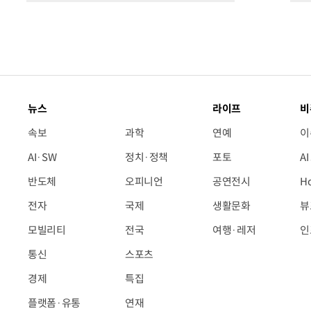
뉴스
라이프
비
속보
과학
연예
이
AI·SW
정치·정책
포토
A
반도체
오피니언
공연전시
H
전자
국제
생활문화
뷰
모빌리티
전국
여행·레저
인
통신
스포츠
경제
특집
플랫폼·유통
연재