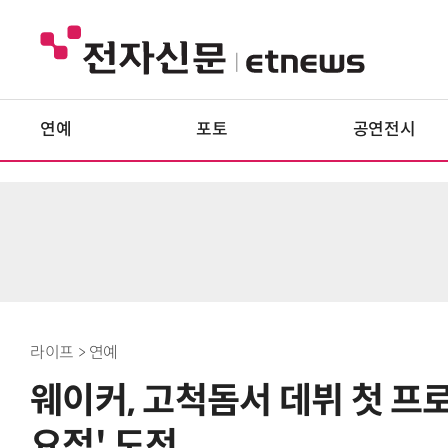
연예
포토
공연전시
라이프 > 연예
웨이커, 고척돔서 데뷔 첫 프
요정' 도전