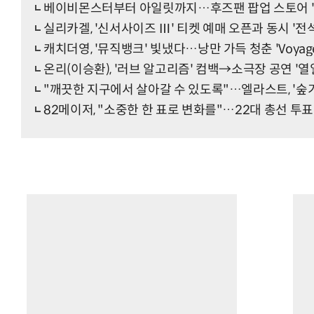
베이비몬스터부터 아일릿까지…후즈팬 팝업 스토어 '
실리카겔, '신서사이즈 Ⅲ' 티켓 예매 오픈과 동시 '전
캐치더영, '뮤직뱅크' 빛냈다…낭만 가득 청춘 'Voyage
온리(이승환), '러브 알고리즘' 컴백→소극장 공연 '열
"깨끗한 지구에서 살아갈 수 있도록"…엘라스트, '숲
82메이저, "소중한 한 표로 변화를"…22대 총선 투표