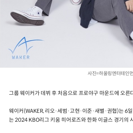
사진=하울링엔터테인
그룹 웨이커가 데뷔 후 처음으로 프로야구 마운드에 오른다
웨이커(WAKER, 리오·세범·고현·이준·새별·권협)는 6
는 2024 KBO리그 키움 히어로즈와 한화 이글스 경기의 