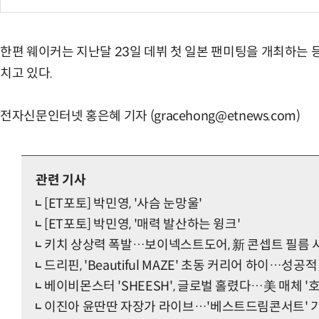
한편 웨이커는 지난달 23일 데뷔 첫 일본 팬미팅을 개최하는 
치고 있다.
전자신문인터넷 홍은혜 기자 (gracehong@etnews.com)
관련 기사
[ET포토] 박민영, '사슴 눈망울'
[ET포토] 박민영, '매력 발산하는 윙크'
키치 상상력 폭발…보이넥스트도어, 新 콘셉트 필름 
드리핀, 'Beautiful MAZE' 초동 커리어 하이…성공
베이비몬스터 'SHEESH', 글로벌 홀렸다…美 매체 '호
이진아 윤딴딴 자장가 라이브…'베스트드림콘서트' 