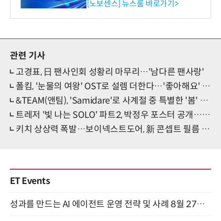
류 감지 증폭기
[노보센스] 뉴스룸 바로가기>
관련 기사
고경표, 日 팬사인회 성황리 마무리…'남다른 팬사랑'
폴킴, '눈물의 여왕' OST로 설렘 더한다…'좋아해요' 발매
&TEAM(앤팀), 'Samidare'로 사계절 중 특별한 '봄' 연다
트레저 '빛 나는 SOLO' 파트2, 박정우 포스터 공개…기대 폭발
키치 상상력 폭발…보이넥스트도어, 新 콘셉트 필름 시선 집중
ET Events
성과를 만드는 AI 에이전트 운영 전략 및 사례 8월 27일 개최