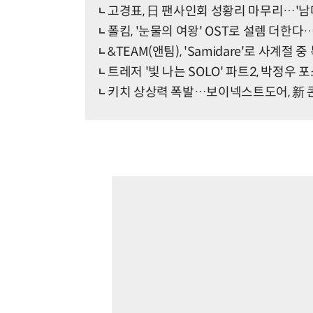
고경표, 日 팬사인회 성황리 마무리…'남
폴킴, '눈물의 여왕' OST로 설렘 더한다
&TEAM(앤팀), 'Samidare'로 사계절 중
트레저 '빛 나는 SOLO' 파트2, 박정우
키치 상상력 폭발…보이넥스트도어, 新 