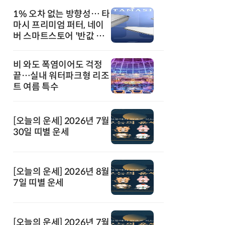
1% 오차 없는 방향성… 타
마시 프리미엄 퍼터, 네이
버 스마트스토어 '반값 할
인' 돌풍
비 와도 폭염이어도 걱정
끝…실내 워터파크형 리조
트 여름 특수
[오늘의 운세] 2026년 7월
30일 띠별 운세
[오늘의 운세] 2026년 8월
7일 띠별 운세
[오늘의 운세] 2026년 7월