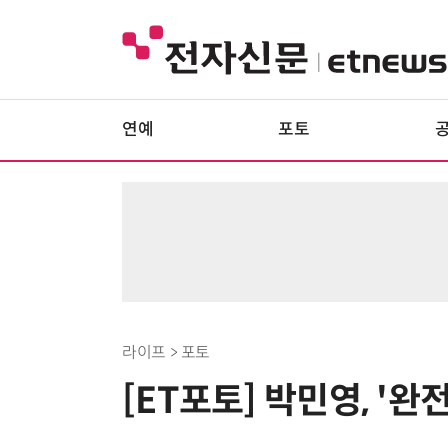
연예
포토
라이프 > 포토
[ET포토] 박민영, '완