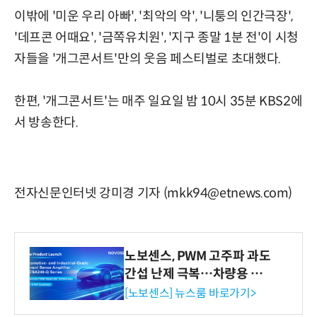
이밖에 '미운 우리 아빠', '최악의 악', '니퉁의 인간극장',
'데프콘 어때요', '금쪽유치원', '지구 종말 1분 전'이 시청
자들을 '개그콘서트'만의 웃음 페스티벌로 초대했다.
한편, '개그콘서트'는 매주 일요일 밤 10시 35분 KBS2에
서 방송한다.
전자신문인터넷 강미경 기자 (mkk94@etnews.com)
노보센스, PWM 고주파 과도
간섭 난제 극복…차량용 전
류 감지 증폭기
[노보센스] 뉴스룸 바로가기>