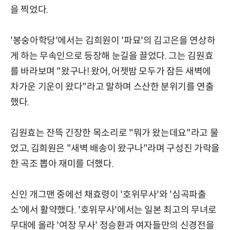
을 찍었다.
'봉숭아학당'에서는 김희원이 '파묘'의 김고은을 연상하
게 하는 무속인으로 등장해 눈길을 끌었다. 그는 김원효
를 바라보며 "왔구나! 왔어, 어젯밤 모두가 잠든 새벽에
차가운 기운이 왔다"라고 말하며 스산한 분위기를 연출
했다.
김원효는 잔뜩 긴장한 목소리로 "뭐가 왔는데요"라고 물
었고, 김희원은 "새벽 배송이 왔구나"라며 구성진 가락을
한 곡조 뽑아 재미를 더했다.
신인 개그맨 중에선 채효령이 '호위무사'와 '심곡파출
소'에서 활약했다. '호위무사'에서는 일본 최고의 무녀로
무대에 올라 '여장 무사' 정승환과 여자들만의 신경전을