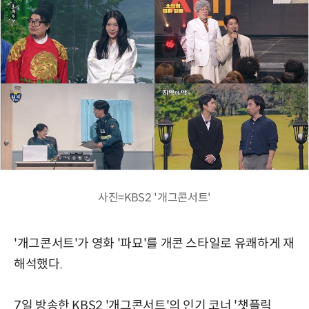
사진=KBS2 '개그콘서트'
'개그콘서트'가 영화 '파묘'를 개콘 스타일로 유쾌하게 재
해석했다.
7일 방송한 KBS2 '개그콘서트'의 인기 코너 '챗플릭