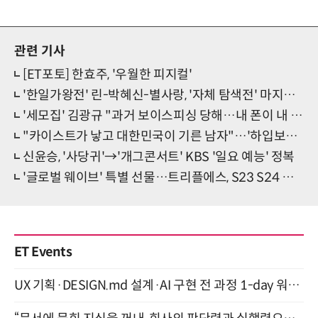
관련 기사
[ET포토] 한효주, '우월한 피지컬'
'한일가왕전' 린-박혜신-별사랑, '자체 탐색전' 마지막 주자로
'세모집' 김광규 "과거 보이스피싱 당해…내 폰이 내 폰 아니더라"
"카이스트가 낳고 대한민국이 기른 남자"…'하입보이스카웃' 깜놀 후보자는?
신윤승, '사당귀'→'개그콘서트' KBS '일요 예능' 정복
'글로벌 웨이브' 특별 선물…트리플에스, S23 S24 활동명 확정
ET Events
UX 기획·DESIGN.md 설계·AI 구현 전 과정 1-day 워크숍 with Claude Code·Codex 9월 15일 개최