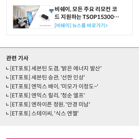
비쉐이, 모든 주요 리모컨 코
드 지원하는 TSOP15300 시
리즈 IR 수신기 출시
[비쉐이] 뉴스룸 바로가기>
관련 기사
[ET포토] 세븐틴 도겸, '밝은 에너지 발산'
[ET포토] 세븐틴 승관, '선한 인상'
[ET포토] 엔믹스 배이, '미모가 이정도~'
[ET포토] 엔믹스 릴리, '청순 엘프'
[ET포토] 엔하이픈 정원, '안경 미남'
[ET포토] 스테이씨, '식스 엔젤'