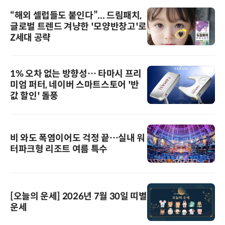
“해외 셀럽들도 붙인다”... 드림패치,
글로벌 트렌드 겨냥한 '모양반창고'로
Z세대 공략
1% 오차 없는 방향성… 타마시 프리
미엄 퍼터, 네이버 스마트스토어 '반
값 할인' 돌풍
비 와도 폭염이어도 걱정 끝…실내 워
터파크형 리조트 여름 특수
[오늘의 운세] 2026년 7월 30일 띠별
운세