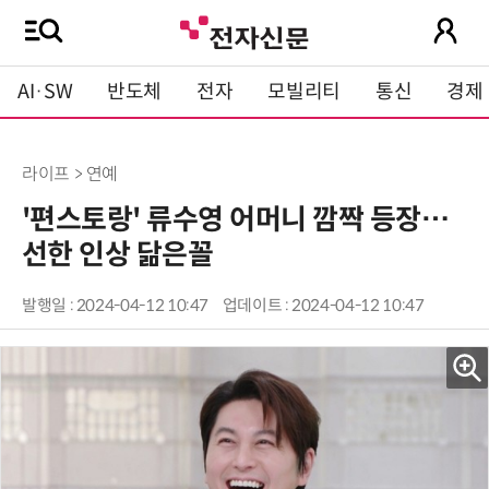
AI·SW
반도체
전자
모빌리티
통신
경제
라이프 > 연예
'편스토랑' 류수영 어머니 깜짝 등장…
선한 인상 닮은꼴
발행일 : 2024-04-12 10:47
업데이트 : 2024-04-12 10:47