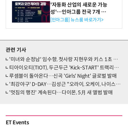
'자동화 산업의 새로운 가능
성'…인아그룹 전국 7개 도
시 세미나 페어 개최
[인아그룹] 뉴스룸 바로가기>
관련 기사
'미녀와 순정남' 임수향, 첫사랑 지현우와 키스 1초 전 눈맞춤
티아이오티(TIOT), 두근두근 'Kick-START' 트랙리스트 오픈
루셈블이 돌아온다…신곡 'Girls' Night' 글로벌 발매
'최강야구' D-DAY…김성근 "오라이, 오케이, 나이스볼" 폭풍 칭찬
'멋짐의 행진' 계속된다…다이몬, 5月 새 앨범 발매
ET Events