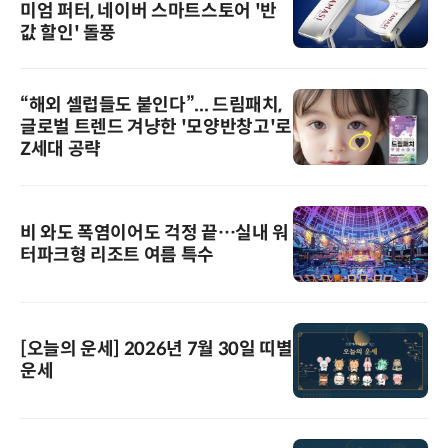
미엄 퍼터, 네이버 스마트스토어 '반
값 할인' 돌풍
“해외 셀럽들도 붙인다”... 드림패치,
글로벌 트렌드 겨냥한 '모양반창고'로
Z세대 공략
비 와도 폭염이어도 걱정 끝…실내 워
터파크형 리조트 여름 특수
[오늘의 운세] 2026년 7월 30일 띠별
운세