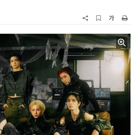
양자컴퓨팅 비즈니스·기술 입문 1-Day 워크샵 - 큐비트·양자 알고리듬·Qiskit 실습으로 이해하는 차세대
업무 자동화 위한 AI ‘세컨드 브레인’ 만들기 1-day 워크숍 - LLM Wiki 