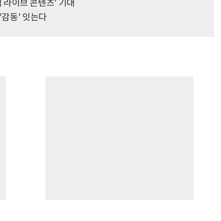
이색 라이브 콘텐츠' 기대
'감동' 잇는다