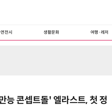
공연전시
생활문화
여행·레저
만능 콘셉트돌' 엘라스트, 첫 정