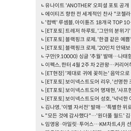
유나이트 'ANOTHER' 오피셜 포토 공개
에이티즈 향한 전 세계적인 찬사 "코첼라
'컴백' 루셈블, 아이튠즈 18개국 TOP 
[ET포토] 트레저 하루토, '그만의 분위기'
[ET포토] 블랙핑크 로제, '한결 같은 예쁨
[ET포토] 블랙핑크 로제, '20인치 안돼
구만(9.10000) 싱글 '추월' 발매…나
이펙스, 한터 4월 2주 차 2관왕…커리어
[ET현장] '제대로 귀에 꽂히는' 음악
[ET포토] 보이넥스트도어 리우, '선명한 
[ET포토] 보이넥스트도어 명재현, '샤프한
[ET포토] 보이넥스트도어 성호, '넉넉한 
김나영, '이별 자서전' 발매…'특별한 위
"모든 것에 감사했다"…'원더풀 월드' 김철
임영웅·아일릿·투어스…KM차트,4月 선