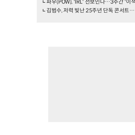
파우(POW), 'IRL' 선보인다…3주간 '
김범수, 저력 빛난 25주년 단독 콘서트…