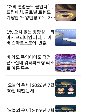
“해외 셀럽들도 붙인다”...
드림패치, 글로벌 트렌드
겨냥한 '모양반창고'로 Z세
대 공략
1% 오차 없는 방향성… 타
마시 프리미엄 퍼터, 네이
버 스마트스토어 '반값 할
인' 돌풍
비 와도 폭염이어도 걱정
끝…실내 워터파크형 리조
트 여름 특수
[오늘의 운세] 2026년 7월
30일 띠별 운세
[오늘의 운세] 2026년 7월