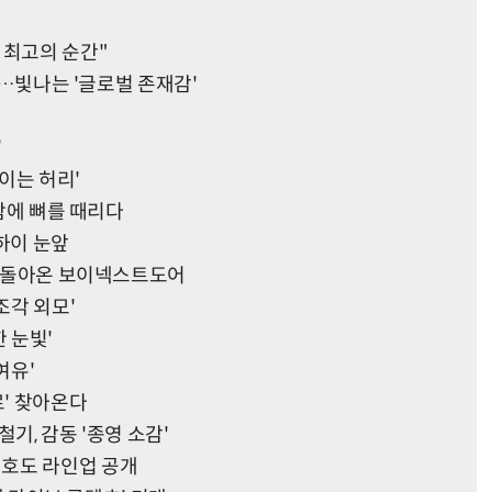
 최고의 순간"
10…빛나는 '글로벌 존재감'
'
보이는 허리'
태함에 뼈를 때리다
하이 눈앞
으로 돌아온 보이넥스트도어
조각 외모'
 눈빛'
여유'
로' 찾아온다
기, 감동 '종영 소감'
호도 라인업 공개