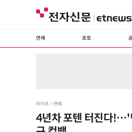
연예
포토
라이프 > 연예
4년차 포텐 터진다!…'
규 컴백