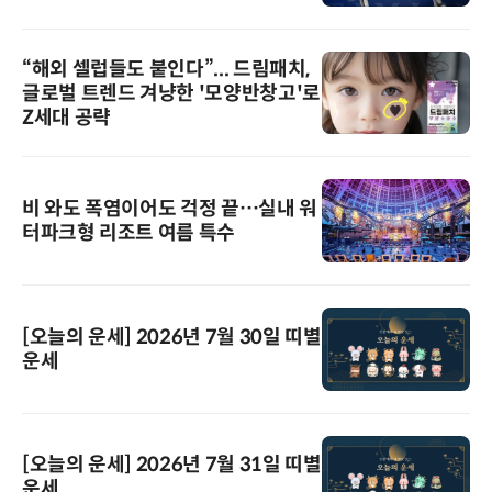
“해외 셀럽들도 붙인다”... 드림패치,
글로벌 트렌드 겨냥한 '모양반창고'로
Z세대 공략
비 와도 폭염이어도 걱정 끝…실내 워
터파크형 리조트 여름 특수
[오늘의 운세] 2026년 7월 30일 띠별
운세
[오늘의 운세] 2026년 7월 31일 띠별
운세