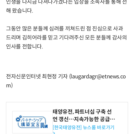
인생을 다시금 다져나가겠다는 입장을 소속사를 통해 전
해 왔습니다.
그동안 많은 분들께 심려를 끼쳐드린 점 진심으로 사과
드리며 김히어라를 믿고 기다려주신 모든 분들께 감사의
인사를 전합니다.
전자신문인터넷 최현정 기자 (laugardagr@etnews.co
m)
태양유전, 파트너십 구축 선
언 갱신…지속가능한 공급망
협력 강화
[한국태양유전] 뉴스룸 바로가기
>