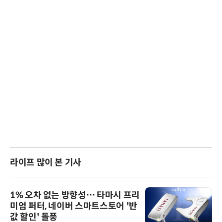
라이프 많이 본 기사
1% 오차 없는 방향성… 타마시 프리
미엄 퍼터, 네이버 스마트스토어 '반
값 할인' 돌풍