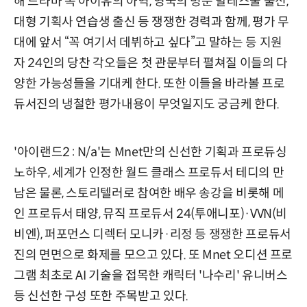
해 드라마 속 아이유의 아역, 영국의 명문 발레스쿨 출신,
대형 기획사 연습생 출신 등 쟁쟁한 경력과 함께, 평가 무
대에 앞서 “꼭 여기서 데뷔하고 싶다”고 말하는 등 지원
자 24인의 당찬 각오들은 첫 관문부터 펼쳐질 이들의 다
양한 가능성들을 기대케 한다. 또한 이들을 바라볼 프로
듀서진의 냉철한 평가내용이 무엇일지도 궁금케 한다.
'아이랜드2 : N/a'는 Mnet만의 신선한 기획과 프로듀싱
노하우, 세계가 인정한 월드 클래스 프로듀서 테디의 만
남은 물론, 스토리텔러로 참여한 배우 송강을 비롯해 메
인 프로듀서 태양, 뮤직 프로듀서 24(투애니포)·VVN(비
비엔), 퍼포먼스 디렉터 모니카·리정 등 쟁쟁한 프로듀서
진의 면면으로 화제를 모으고 있다. 또 Mnet 오디션 프로
그램 최초로 AI 기술을 접목한 캐릭터 '나수리' 유니버스
등 신선한 구성 또한 주목받고 있다.