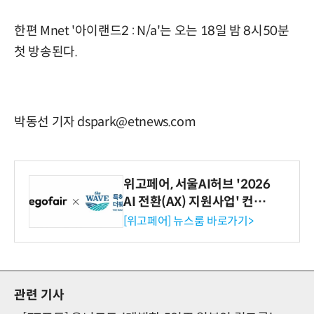
한편 Mnet '아이랜드2 : N/a'는 오는 18일 밤 8시50분
첫 방송된다.
박동선 기자 dspark@etnews.com
위고페어, 서울AI허브 '2026
AI 전환(AX) 지원사업' 컨소
시엄 선정
[위고페어] 뉴스룸 바로가기>
관련 기사