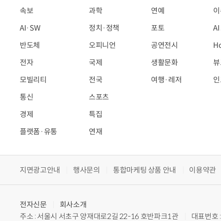
속보
과학
연예
이
AI·SW
정치·정책
포토
A
반도체
오피니언
공연전시
H
전자
국제
생활문화
뷰
모빌리티
전국
여행·레저
인
통신
스포츠
경제
특집
플랫폼·유통
연재
지면광고안내
행사문의
통합마케팅 상품 안내
이용약관
전자신문
회사소개
주소 : 서울시 서초구 양재대로2길 22-16 호반파크1관
대표번호 : 