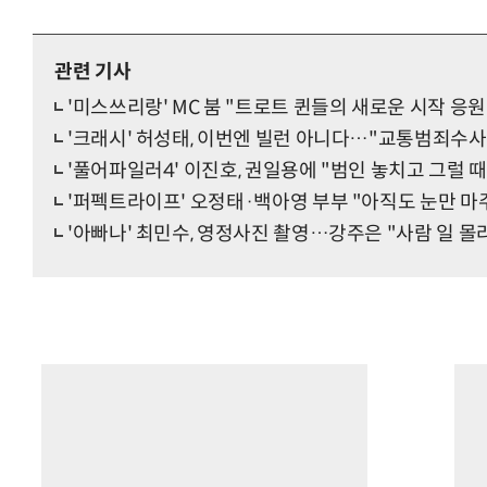
관련 기사
'미스쓰리랑' MC 붐 "트로트 퀸들의 새로운 시작 응원
'크래시' 허성태, 이번엔 빌런 아니다…"교통범죄수사
'풀어파일러4' 이진호, 권일용에 "범인 놓치고 그럴 때
'퍼펙트라이프' 오정태·백아영 부부 "아직도 눈만 마
'아빠나' 최민수, 영정사진 촬영…강주은 "사람 일 몰