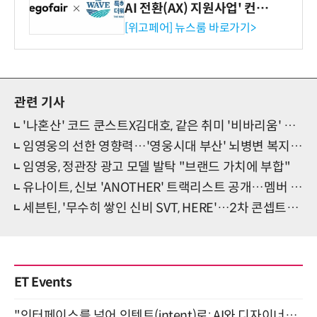
AI 전환(AX) 지원사업' 컨소
시엄 선정
[위고페어] 뉴스룸 바로가기>
관련 기사
'나혼산' 코드 쿤스트X김대호, 같은 취미 '비바리움' 대동단결
임영웅의 선한 영향력…'영웅시대 부산' 뇌병변 복지관 축구단에 생수 기증
임영웅, 정관장 광고 모델 발탁 "브랜드 가치에 부합"
유나이트, 신보 'ANOTHER' 트랙리스트 공개…멤버 스티브·DEY·경문 작업참여
세븐틴, '무수히 쌓인 신비 SVT, HERE'…2차 콘셉트컷 공개
ET Events
"인터페이스를 넘어 인텐트(intent)로: AI와 디자이너가 함께 만드는 공존의 UX" 강남역 (9/2)