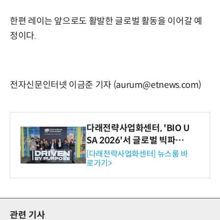
한편 레이는 앞으로도 활발한 글로벌 활동을 이어갈 예
정이다.
전자신문인터넷 이금준 기자 (aurum@etnews.com)
다래전략사업화센터, 'BIO U
SA 2026'서 글로벌 빅파마
와의 비즈니스 미팅 지원…K
[다래전략사업화센터] 뉴스룸 바
로가기>
-바이오 해외 진출 교두보 확
보
관련 기사