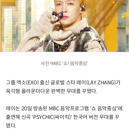
사진=MBC '쇼! 음악중심'
그룹 엑소(EXO) 출신 글로벌 스타 레이(LAY ZHANG)가
육각형 올라운더다운 완벽한 무대를 꾸몄다.
레이는 20일 방송된 MBC 음악프로그램 '쇼 음악중심'에
출연해 신곡 'PSYCHIC(싸이킥)' 한국어 버전 무대를 꾸
몄다.