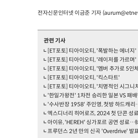
전자신문인터넷 이금준 기자 (aurum@etnew
관련 기사
[ET포토] 티아이오티, '폭발하는 에너지'
[ET포토] 티아이오티, '레이저를 가르며'
[ET포토] 티아이오티, '멤버 추가로 5인
[ET포토] 티아이오티, '킥스타트'
[ET포토] 티아이오티, '치명적인 시그니처
'한일가왕전' 1차전 승리한 일본 VS 
'수사반장 1958' 주인영, 첫방 하드
엑스디너리 히어로즈, 2024 첫 단콘 성료…
아이유, 'HEREH' 싱가포르 공연 성료…
프루던스 2년 만의 신곡 'Overdrive'