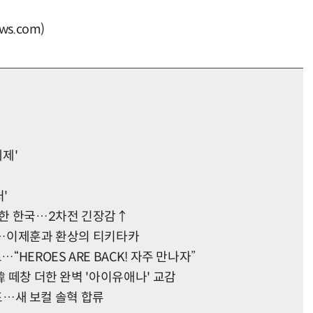
s.com)
체제'
'
패배한 한국…2차전 긴장감↑
캐리…이제훈과 환상의 티키타카
“HEROES ARE BACK! 자주 만나자”
韓 떼창 더한 완벽 '아이유애나' 교감
 발표…새 보컬 솔혁 합류