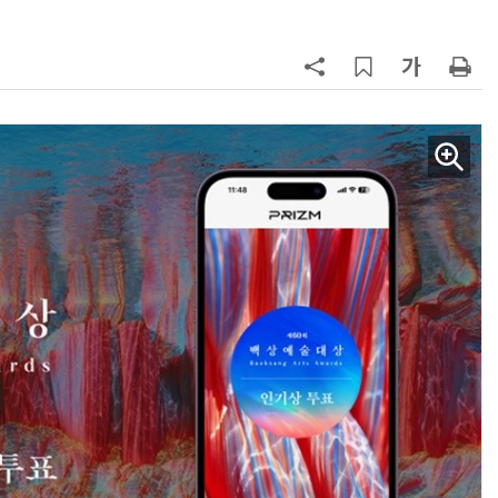
AI Native Enterprise를 지원하는 AI Ready Data 플랫폼 활용 전략
AI 시대의 옵저버빌리티: GPU·LLM 모니터링부터 AI 기반 장애 대응까지