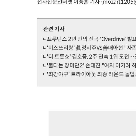
전자신문인터넷 이승훈 기자 (mozart1205@e
관련 기사
프루던스 2년 만의 신곡 'Overdrive'
'미스쓰리랑' 眞정서주VS善배아현 "자존
'더 트롯쇼' 김호중, 2주 연속 1위 도
'불타는 장미단2' 손태진 "여자 이기려 
'최강야구' 트라이아웃 최종 라운드 돌입,