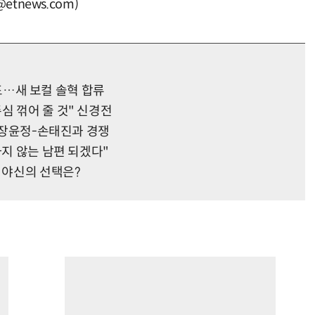
tnews.com)
 발표…새 보컬 솔혁 합류
심 꺾어 줄 것" 신경전
전…장윤정-손태진과 경쟁
하지 않는 남편 되겠다"
 야신의 선택은?