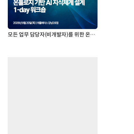
모든 업무 담당자(비개발자)를 위한 온톨로지 기반 AI 지식체계 설계 1-day 워크숍