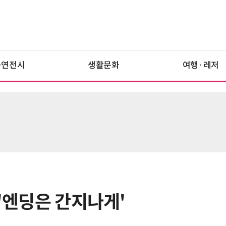
공연전시
생활문화
여행·레저
 '엔딩은 간지나게'