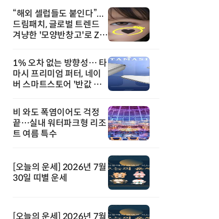
“해외 셀럽들도 붙인다”...
드림패치, 글로벌 트렌드
겨냥한 '모양반창고'로 Z세
대 공략
1% 오차 없는 방향성… 타
마시 프리미엄 퍼터, 네이
버 스마트스토어 '반값 할
인' 돌풍
비 와도 폭염이어도 걱정
끝…실내 워터파크형 리조
트 여름 특수
[오늘의 운세] 2026년 7월
30일 띠별 운세
[오늘의 운세] 2026년 7월