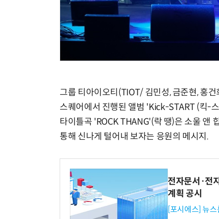
그룹 티아이오티(TIOT/ 김민성, 금준현, 홍건
스퀘어에서 진행된 앨범 'Kick-START (킥
타이틀곡 'ROCK THANG'(락 땡)은 소울
통해 신나게 털어내 보자는 응원의 메시지.
전자문서·전자
계획 공시
[포시에스] 뉴스