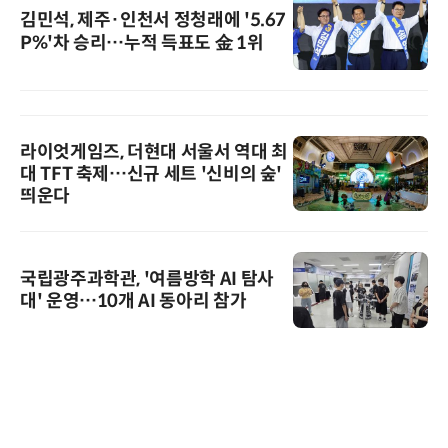
김민석, 제주·인천서 정청래에 '5.67
P%'차 승리…누적 득표도 金 1위
라이엇게임즈, 더현대 서울서 역대 최
대 TFT 축제…신규 세트 '신비의 숲'
띄운다
국립광주과학관, '여름방학 AI 탐사
대' 운영…10개 AI 동아리 참가