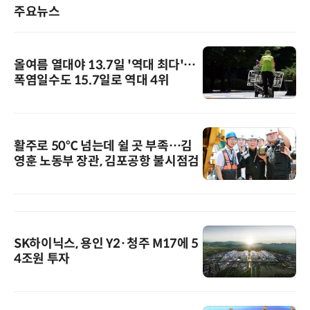
주요뉴스
올여름 열대야 13.7일 '역대 최다'…
폭염일수도 15.7일로 역대 4위
활주로 50℃ 넘는데 쉴 곳 부족…김
영훈 노동부 장관, 김포공항 불시점검
SK하이닉스, 용인 Y2·청주 M17에 5
4조원 투자