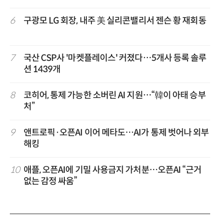
6
구광모 LG 회장, 내주 美 실리콘밸리서 젠슨 황 재회동
7
국산 CSP사 '마켓플레이스' 커졌다…5개사 등록 솔루
션 1439개
8
코히어, 통제 가능한 소버린 AI 지원…“韓이 아태 승부
처”
9
앤트로픽·오픈AI 이어 메타도…AI가 통제 벗어나 외부
해킹
10
애플, 오픈AI에 기밀 사용금지 가처분…오픈AI “근거
없는 감정 싸움”