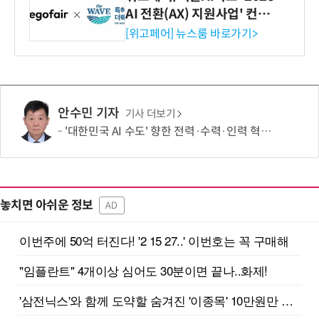
AI 전환(AX) 지원사업' 컨소
시엄 선정
[위고페어] 뉴스룸 바로가기>
안수민 기자
기사 더보기
'대한민국 AI 수도' 향한 전력·수력·인력 혁신 시동…'충남 3력 혁신 TF 회의 첫 개최
놓치면 아쉬운 정보
AD