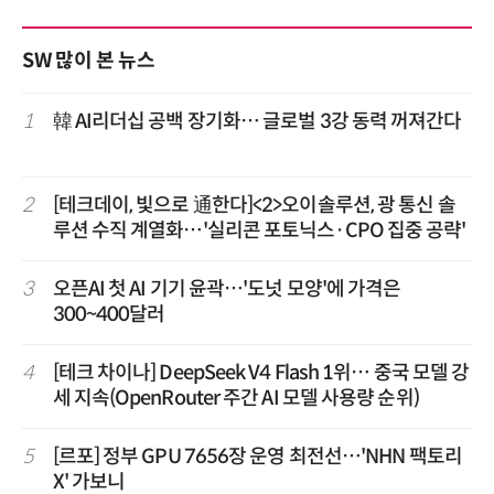
SW 많이 본 뉴스
1
韓 AI리더십 공백 장기화… 글로벌 3강 동력 꺼져간다
2
[테크데이, 빛으로 通한다]<2>오이솔루션, 광 통신 솔
루션 수직 계열화…'실리콘 포토닉스·CPO 집중 공략'
3
오픈AI 첫 AI 기기 윤곽…'도넛 모양'에 가격은
300~400달러
4
[테크 차이나] DeepSeek V4 Flash 1위… 중국 모델 강
세 지속(OpenRouter 주간 AI 모델 사용량 순위)
5
[르포] 정부 GPU 7656장 운영 최전선…'NHN 팩토리
X' 가보니