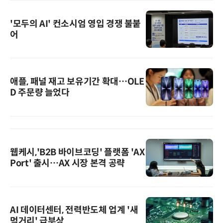
'모두의 AI' 컨소시엄 영입 경쟁 불붙
어
애플, 패널 재고 보유기간 확대…OLE
D 주문량 늘었다
웹케시,'B2B 바이브코딩' 플랫폼 'AX
Port' 출시…AX 시장 본격 공략
AI 데이터센터, 전력반도체 업계 '새
먹거리' 급부상