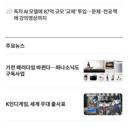
10
독자 AI 모델에 87억 규모 '교재' 투입…문제·전공책
에 강의영상까지
주요뉴스
가전 패러다임 바뀐다…파나소닉도
구독사업
K인디게임, 세계 무대 출사표