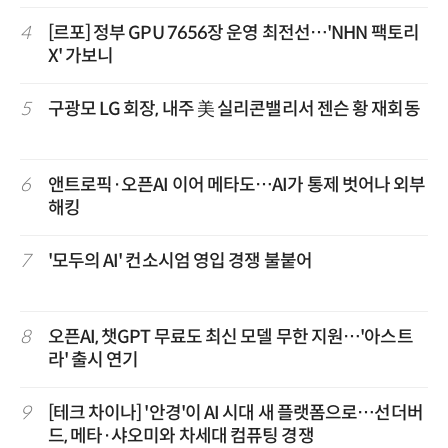
4
[르포] 정부 GPU 7656장 운영 최전선…'NHN 팩토리
X' 가보니
5
구광모 LG 회장, 내주 美 실리콘밸리서 젠슨 황 재회동
6
앤트로픽·오픈AI 이어 메타도…AI가 통제 벗어나 외부
해킹
7
'모두의 AI' 컨소시엄 영입 경쟁 불붙어
8
오픈AI, 챗GPT 무료도 최신 모델 무한 지원…'아스트
라' 출시 연기
9
[테크 차이나] '안경'이 AI 시대 새 플랫폼으로…선더버
드, 메타·샤오미와 차세대 컴퓨팅 경쟁