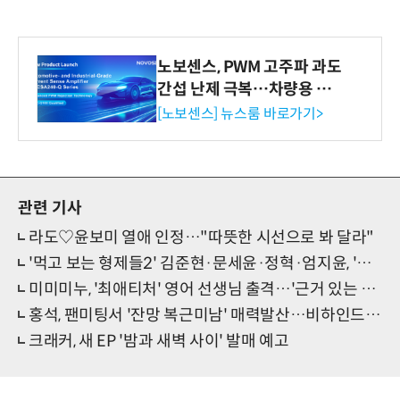
노보센스, PWM 고주파 과도
간섭 난제 극복…차량용 전
류 감지 증폭기
[노보센스] 뉴스룸 바로가기>
관련 기사
라도♡윤보미 열애 인정…"따뜻한 시선으로 봐 달라"
'먹고 보는 형제들2' 김준현·문세윤·정혁·엄지윤, 'MZ잼' 터졌다
미미미누, '최애티처' 영어 선생님 출격…'근거 있는 자신감'
홍석, 팬미팅서 '잔망 복근미남' 매력발산…비하인드컷 공개
크래커, 새 EP '밤과 새벽 사이' 발매 예고