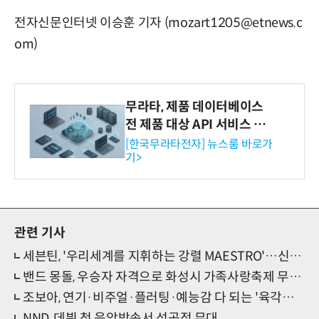
전자신문인터넷 이승훈 기자 (mozart1205@etnews.c
om)
무라타, 제품 데이터베이스
전 제품 대상 API 서비스 제
공…73개 제품 카테고리로
[한국무라타전자] 뉴스룸 바로가
기>
확대
관련 기사
세븐틴, '우리세계를 지휘하는 강렬 MAESTRO'…신곡 4곡 하라메 공개
밴드 몽돌, 우승자 자격으로 화성시 가족사랑축제 무대 다시 오른다
조보아, 연기·비주얼·플러팅·예능감 다 되는 '육각형 배우' 등극
NND, 데뷔 첫 음악방송서 성공적 무대