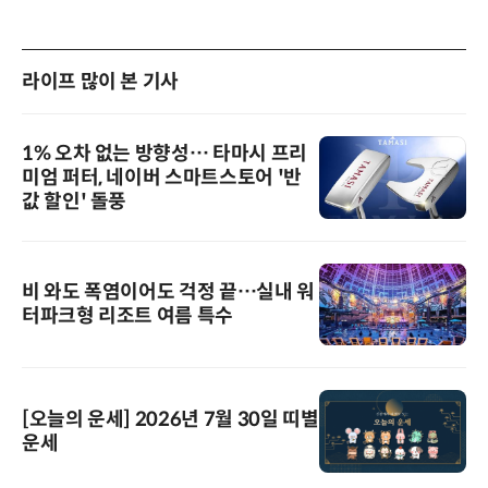
라이프 많이 본 기사
1% 오차 없는 방향성… 타마시 프리
미엄 퍼터, 네이버 스마트스토어 '반
값 할인' 돌풍
비 와도 폭염이어도 걱정 끝…실내 워
터파크형 리조트 여름 특수
[오늘의 운세] 2026년 7월 30일 띠별
운세