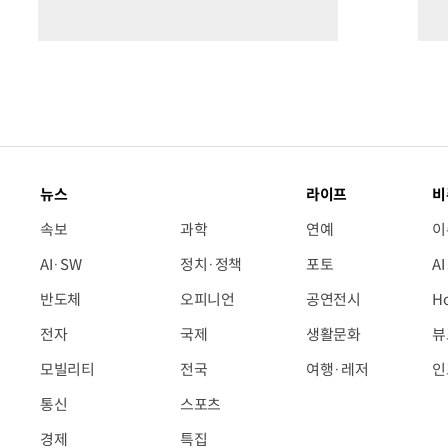
뉴스
라이프
비
속보
과학
연예
이
AI·SW
정치·정책
포토
A
반도체
오피니언
공연전시
H
전자
국제
생활문화
뷰
모빌리티
전국
여행·레저
인
통신
스포츠
경제
특집