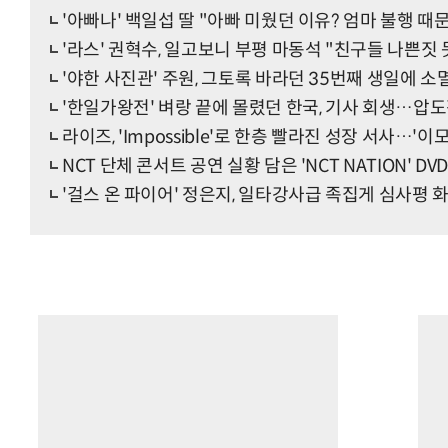
'아빠나' 백일섭 딸 "아빠 미웠던 이유? 엄마 불행 때
'라스' 권혁수, 일고보니 부평 마동석 "친구들 나쁜짓 
'야한 사진관' 주원, 그토록 바라던 35번째 생일에 소
'한일가왕전' 벼랑 끝에 몰렸던 한국, 기사 회생…압
라이즈, 'Impossible'로 한층 빨라진 성장 서사…'
NCT 단체 콘서트 공연 실황 담은 'NCT NATION' DV
'걸스 온 파이어' 정은지, 일타강사급 족집게 심사평 