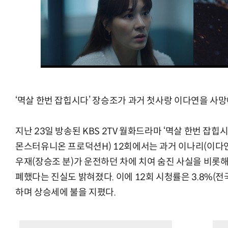
‘멱살 한번 잡힙시다’ 장승조가 과거 첫사랑 이다연을 사망
지난 23일 방송된 KBS 2TV 월화드라마 ‘멱살 한번 잡힙
몬스터유니온 프로덕션H) 12회에서는 과거 이나리(이다연
우재(장승조 분)가 운전하던 차에 치여 숨진 사실을 비롯해
폐했다는 진실도 밝혀졌다. 이에 12회 시청률은 3.8%(전
하며 상승세에 불을 지폈다.