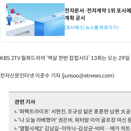
전자문서·전자계약 1위 포시에
계획 공시
[포시에스] 뉴스룸 바로가기>
KBS 2TV 월화드라마 ‘멱살 한번 잡힙시다’ 13회는 오는 29일
전자신문인터넷 이준수 기자 (junsoo@etnews.com)
관련 기사
'퍼펙트라이프' 서현진, 조규성 닮은 훈훈한 남편 大
'나 오늘 라베했어' 권은비, 워터밤 이어 골프장 여신 
'열혈사제2' 김남길-이하늬-김성균-비비…메가 히트