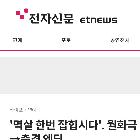
연예
포토
공연전시
라이프 > 연예
'멱살 한번 잡힙시다'. 월화
→충격 엔딩