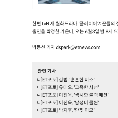
한편 tvN 새 월화드라마 '플레이어2: 꾼들의
출연을 확정한 가운데, 오는 6월3일 밤 8시 5
박동선 기자 dspark@etnews.com
관련 기사
[ET포토] 김범, '훈훈한 미소'
[ET포토] 유태오, '그윽한 시선'
[ET포토] 이진욱, '섹시한 블랙 패션'
[ET포토] 이진욱, '남성미 물씬'
[ET포토] 박지후, '만찢 미모'