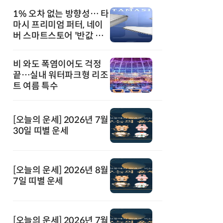
1% 오차 없는 방향성… 타
마시 프리미엄 퍼터, 네이
버 스마트스토어 '반값 할
인' 돌풍
비 와도 폭염이어도 걱정
끝…실내 워터파크형 리조
트 여름 특수
[오늘의 운세] 2026년 7월
30일 띠별 운세
[오늘의 운세] 2026년 8월
7일 띠별 운세
[오늘의 운세] 2026년 7월