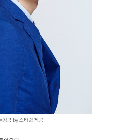
=킹콩 by 스타쉽 제공