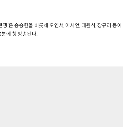
 전쟁'은 송승헌을 비롯해 오연서, 이시언, 태원석, 장규리 등이
0분에 첫 방송된다.