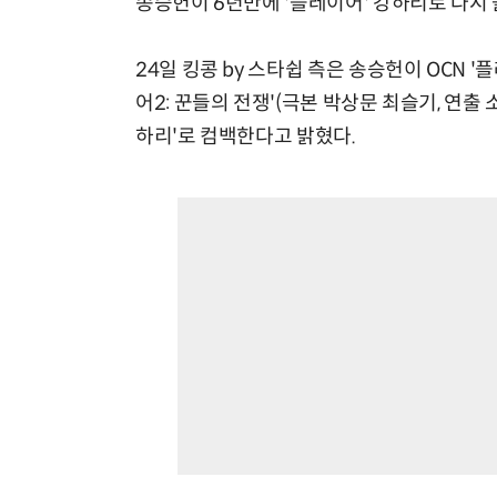
송승헌이 6년만에 '플레이어' 강하리로 다시
24일 킹콩 by 스타쉽 측은 송승헌이 OCN 
어2: 꾼들의 전쟁'(극본 박상문 최슬기, 연출
하리'로 컴백한다고 밝혔다.