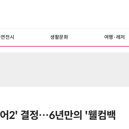
공연전시
생활문화
여행·레저
이어2' 결정…6년만의 '웰컴백