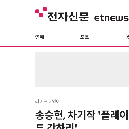
연예
포토
라이프 > 연예
송승헌, 차기작 '플레
투 강하리'