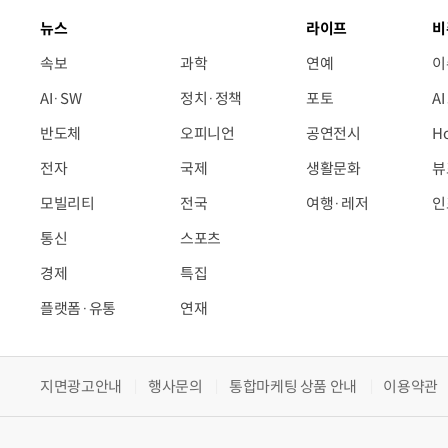
뉴스
라이프
비
속보
과학
연예
이
AI·SW
정치·정책
포토
A
반도체
오피니언
공연전시
H
전자
국제
생활문화
뷰
모빌리티
전국
여행·레저
인
통신
스포츠
경제
특집
플랫폼·유통
연재
지면광고안내
행사문의
통합마케팅 상품 안내
이용약관