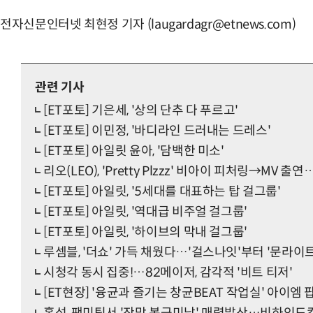
전자신문인터넷 최현정 기자 (laugardagr@etnews.com)
관련 기사
[ET포토] 기은세, '상의 단추 다 푸르고'
[ET포토] 이민정, '바디라인 드러내는 드레스'
[ET포토] 아일릿 윤아, '담백한 미소'
리오(LEO), 'Pretty Plzzz' 비아이 피처링→MV 출연
[ET포토] 아일릿, '5세대를 대표하는 탑 걸그룹'
[ET포토] 아일릿, '역대급 비주얼 걸그룹'
[ET포토] 아일릿, '하이브의 막내 걸그룹'
루셈블, '더쇼' 가득 채웠다…'걸스나잇'부터 '문라이트
시청각 동시 집중!…82메이저, 감각적 '비트 티저'
[ET현장] '융균과 즐기는 창균BEAT 작업실' 아이엠 팝업 