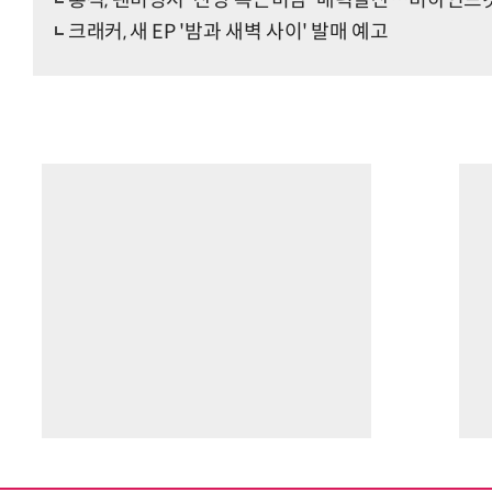
홍석, 팬미팅서 '잔망 복근미남' 매력발산…비하인드
크래커, 새 EP '밤과 새벽 사이' 발매 예고