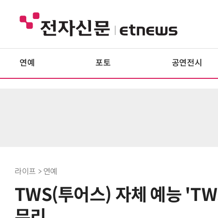
연예
포토
공연전시
라이프 > 연예
TWS(투어스) 자체 예능 'TW
무리