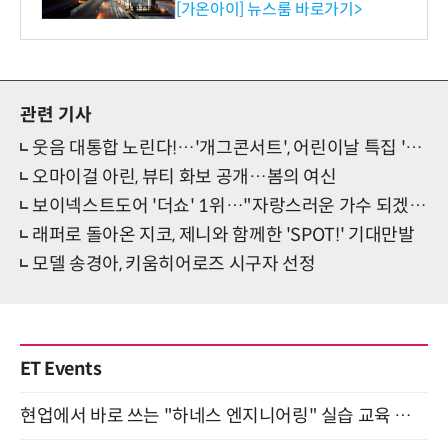
수행
[가온아이] 뉴스룸 바로가기>
관련 기사
웃음 대통합 노린다!…'개그콘서트', 어린이날 특집 '전체 관람가' 진행
오마이걸 아린, 뷰티 화보 공개…봄의 여신
보이넥스트도어 '더쇼' 1위…"자랑스러운 가수 되겠다"
래퍼로 돌아온 지코, 제니와 함께한 'SPOT!' 기대만발
모델 송경아, 키움히어로즈 시구자 선정
ET Events
현업에서 바로 쓰는 "하네스 엔지니어링" 실습 교육 워크숍 8월 20일 개최