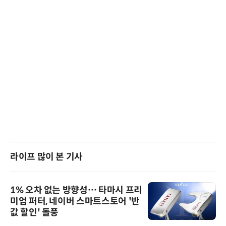
라이프 많이 본 기사
1% 오차 없는 방향성… 타마시 프리
미엄 퍼터, 네이버 스마트스토어 '반
값 할인' 돌풍