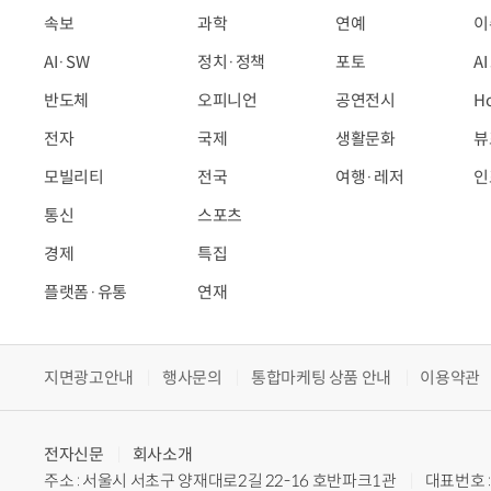
속보
과학
연예
이
AI·SW
정치·정책
포토
A
반도체
오피니언
공연전시
H
전자
국제
생활문화
뷰
모빌리티
전국
여행·레저
인
통신
스포츠
경제
특집
플랫폼·유통
연재
지면광고안내
행사문의
통합마케팅 상품 안내
이용약관
전자신문
회사소개
주소 : 서울시 서초구 양재대로2길 22-16 호반파크1관
대표번호 : 