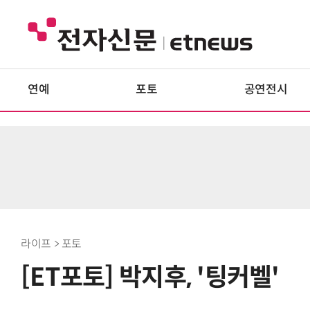
연예
포토
공연전시
라이프 > 포토
[ET포토] 박지후, '팅커벨'