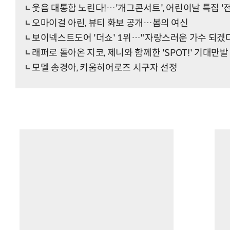
웃음 대통합 노린다!…'개그콘서트', 어린이날 특집 '
오마이걸 아린, 뷰티 화보 공개…봄의 여신
보이넥스트도어 '더쇼' 1위…"자랑스러운 가수 되겠
래퍼로 돌아온 지코, 제니와 함께한 'SPOT!' 기대만발
모델 송경아, 키움히어로즈 시구자 선정