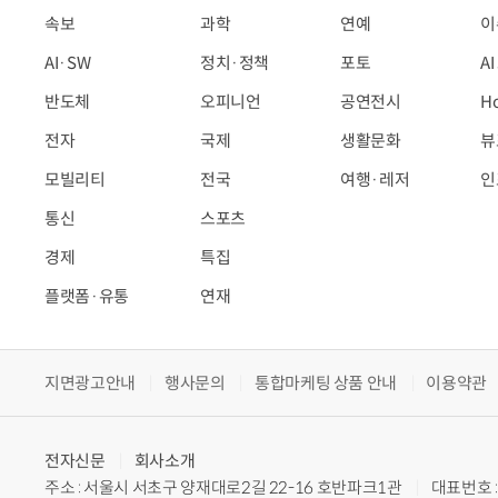
속보
과학
연예
이
AI·SW
정치·정책
포토
A
반도체
오피니언
공연전시
H
전자
국제
생활문화
뷰
모빌리티
전국
여행·레저
인
통신
스포츠
경제
특집
플랫폼·유통
연재
지면광고안내
행사문의
통합마케팅 상품 안내
이용약관
전자신문
회사소개
주소 : 서울시 서초구 양재대로2길 22-16 호반파크1관
대표번호 : 