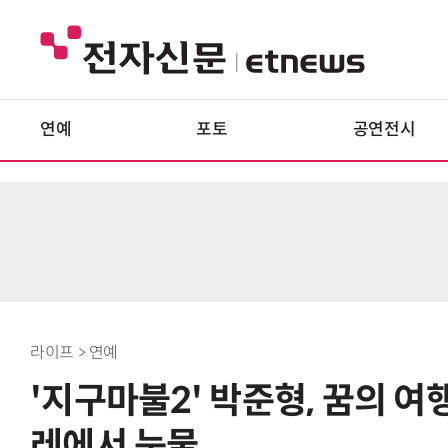
연예
포토
공연전시
라이프 > 연예
'지구마불2' 박준형, 꿈의 
레에서 눈물