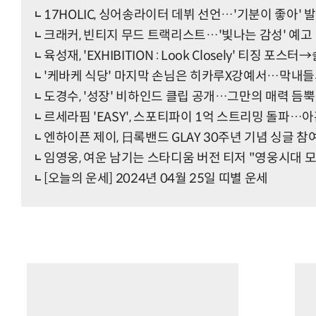
17HOLIC, 싱어송라이터 데뷔 선언…'기분이 좋아' 
크래커, 빈티지 무드 트랙리스트…'빛나는 감성' 예고
육성재, 'EXHIBITION : Look Closely' 티징 
'케바케 식당' 마지막 손님은 히카루X강예서…막내들의
도경수, '성장' 비하인드 클립 공개…그만의 매력 듬뿍
르세라핌 'EASY', 스포티파이 1억 스트리밍 돌파…아
엔하이픈 제이, 日록밴드 GLAY 30주년 기념 싱글 참
임영웅, 여운 남기는 스타디움 버전 티저 "영웅시대 
[오늘의 운세] 2024년 04월 25일 띠별 운세