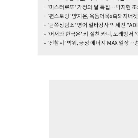
'미스터로또' 가정의 달 특집…박지현 
'편스토랑' 양지은, 옥돔어묵x흑돼지너겟
'금쪽상담소' 영어 일타강사 박세진 "ADH
'어서와 한국은' 키 절친 카니, 노래방서 '
'전참시' 박위, 긍정 에너지 MAX 일상