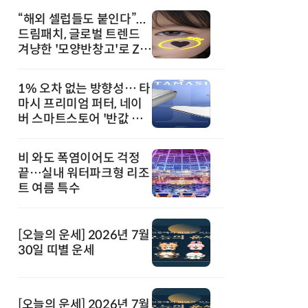
“해외 셀럽들도 붙인다”...
드림패치, 글로벌 트렌드
겨냥한 '모양반창고'로 Z세
대 공략
1% 오차 없는 방향성… 타
마시 프리미엄 퍼터, 네이
버 스마트스토어 '반값 할
인' 돌풍
비 와도 폭염이어도 걱정
끝…실내 워터파크형 리조
트 여름 특수
[오늘의 운세] 2026년 7월
30일 띠별 운세
[오늘의 운세] 2026년 7월