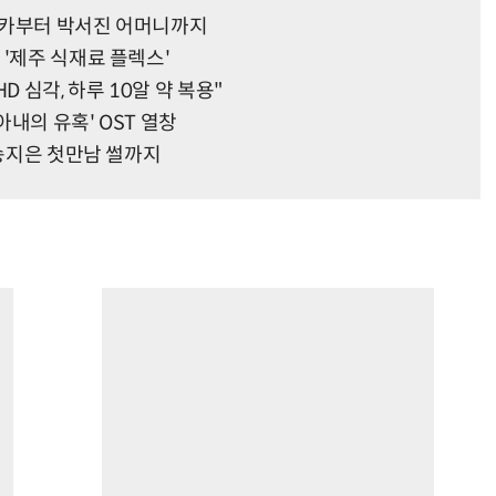
조카부터 박서진 어머니까지
 '제주 식재료 플렉스'
D 심각, 하루 10알 약 복용"
아내의 유혹' OST 열창
…송지은 첫만남 썰까지