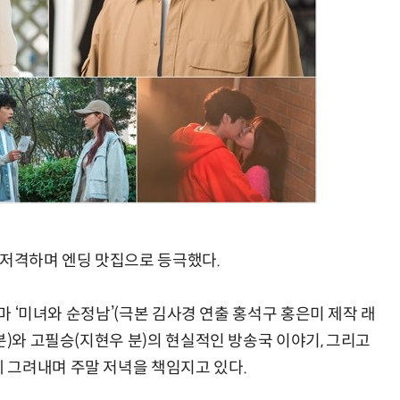
 저격하며 엔딩 맛집으로 등극했다.
라마 ‘미녀와 순정남’(극본 김사경 연출 홍석구 홍은미 제작 래
분)와 고필승(지현우 분)의 현실적인 방송국 이야기, 그리고
 그려내며 주말 저녁을 책임지고 있다.