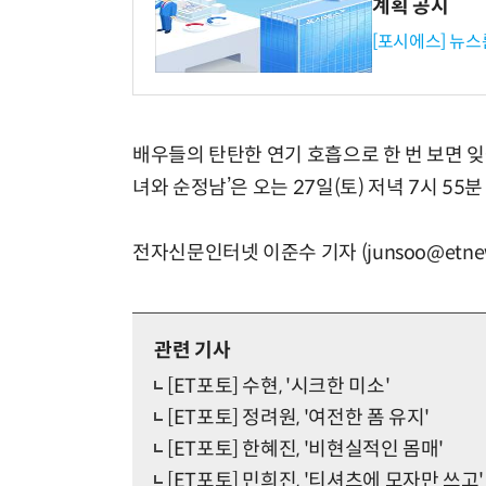
계획 공시
[포시에스] 뉴스
배우들의 탄탄한 연기 호흡으로 한 번 보면 잊을
녀와 순정남’은 오는 27일(토) 저녁 7시 55
전자신문인터넷 이준수 기자 (junsoo@etnew
관련 기사
[ET포토] 수현, '시크한 미소'
[ET포토] 정려원, '여전한 폼 유지'
[ET포토] 한혜진, '비현실적인 몸매'
[ET포토] 민희진, '티셔츠에 모자만 쓰고'