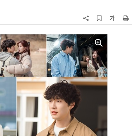
양자컴퓨팅 비즈니스·기술 입문 1-Day 워크샵 - 큐비트·양자 알고리듬·Qiskit 실습으로 이해하는 차세대
업무 자동화 위한 AI ‘세컨드 브레인’ 만들기 1-day 워크숍 - LLM Wiki 