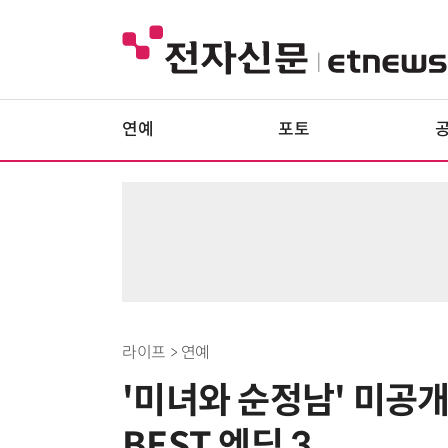
연예
포토
라이프 > 연예
'미녀와 순정남' 미공
BEST 엔딩 3