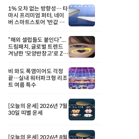
1% 오차 없는 방향성… 타
마시 프리미엄 퍼터, 네이
버 스마트스토어 '반값 할
인' 돌풍
“해외 셀럽들도 붙인다”...
드림패치, 글로벌 트렌드
겨냥한 '모양반창고'로 Z세
대 공략
비 와도 폭염이어도 걱정
끝…실내 워터파크형 리조
트 여름 특수
[오늘의 운세] 2026년 7월
30일 띠별 운세
[오늘의 운세] 2026년 8월