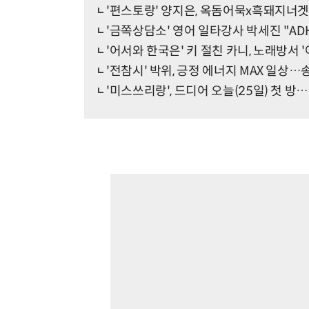
'편스토랑' 양지은, 옥돔어묵x흑돼지너겟
'금쪽상담소' 영어 일타강사 박세진 "ADH
'어서와 한국은' 키 절친 카니, 노래방서 '
'전참시' 박위, 긍정 에너지 MAX 일상
'미스쓰리랑', 드디어 오늘(25일) 첫 방…