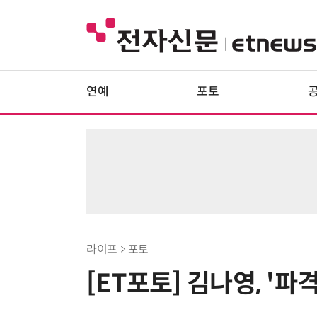
연예
포토
라이프 > 포토
[ET포토] 김나영, '