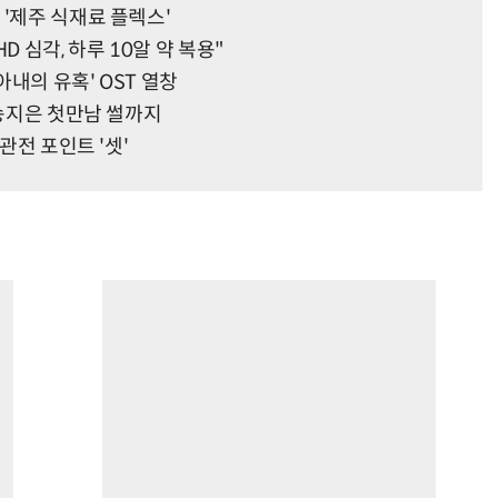
 '제주 식재료 플렉스'
D 심각, 하루 10알 약 복용"
아내의 유혹' OST 열창
…송지은 첫만남 썰까지
관전 포인트 '셋'