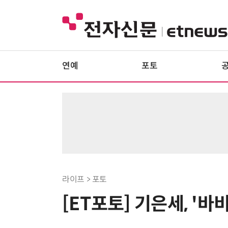
연예
포토
라이프 > 포토
[ET포토] 기은세, '