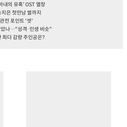
아내의 유혹' OST 열창
…송지은 첫만남 썰까지
관전 포인트 '셋'
 닮았나…"성격·인생 비슷"
간 최다 감량 주인공은?