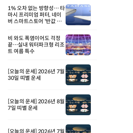
1% 오차 없는 방향성… 타
마시 프리미엄 퍼터, 네이
버 스마트스토어 '반값 할
인' 돌풍
비 와도 폭염이어도 걱정
끝…실내 워터파크형 리조
트 여름 특수
[오늘의 운세] 2026년 7월
30일 띠별 운세
[오늘의 운세] 2026년 8월
7일 띠별 운세
[오늘의 운세] 2026년 7월