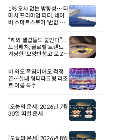
1% 오차 없는 방향성… 타
마시 프리미엄 퍼터, 네이
버 스마트스토어 '반값 할
인' 돌풍
“해외 셀럽들도 붙인다”...
드림패치, 글로벌 트렌드
겨냥한 '모양반창고'로 Z세
대 공략
비 와도 폭염이어도 걱정
끝…실내 워터파크형 리조
트 여름 특수
[오늘의 운세] 2026년 7월
30일 띠별 운세
[오늘의 운세] 2026년 8월