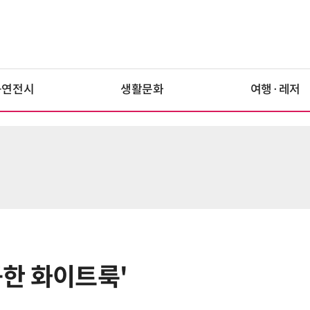
공연전시
생활문화
여행·레저
큼한 화이트룩'