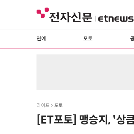
연예
포토
라이프 > 포토
[ET포토] 맹승지, '상