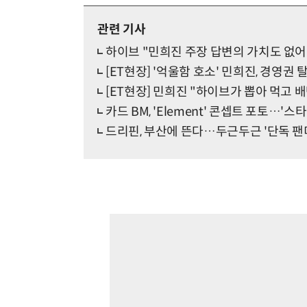
관련 기사
하이브 "민희진 주장 답변의 가치도 없
[ET현장] '억울함 호소' 민희진, 경영
[ET현장] 민희진 "하이브가 뽑아 먹고
카드 BM, 'Element' 콘셉트 포토…'
드리핀, 부산에 뜬다…두근두근 '단독 팬