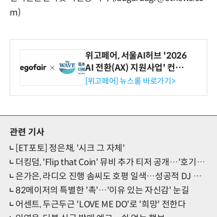
m)
위고페어, 서울AI허브 '2026
AI 전환(AX) 지원사업' 컨소
시엄 선정
[위고페어] 뉴스룸 바로가기>
관련 기사
[ET포토] 정은채, '시크 그 자체'
더킹덤, 'Flip that Coin' 뮤비 추가 티저 공개…'호기심 급상승'
은가은, 라디오 진행 솜씨도 호평 일색…성공적 DJ 데뷔
82메이저의 특별한 '촉'…'이유 있는 자신감' 눈길
어센트, 두근두근 'LOVE ME DO'로 '희망' 전한다