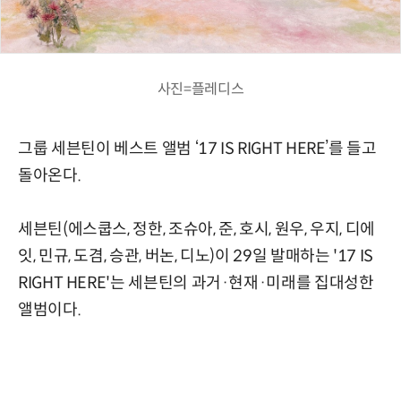
사진=플레디스
그룹 세븐틴이 베스트 앨범 ‘17 IS RIGHT HERE’를 들고
돌아온다.
세븐틴(에스쿱스, 정한, 조슈아, 준, 호시, 원우, 우지, 디에
잇, 민규, 도겸, 승관, 버논, 디노)이 29일 발매하는 '17 IS
RIGHT HERE'는 세븐틴의 과거·현재·미래를 집대성한
앨범이다.