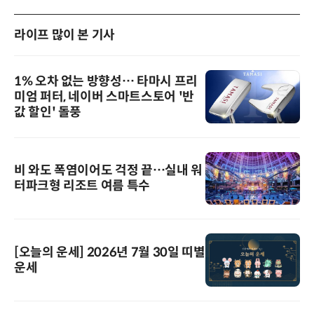
라이프 많이 본 기사
1% 오차 없는 방향성… 타마시 프리
미엄 퍼터, 네이버 스마트스토어 '반
값 할인' 돌풍
비 와도 폭염이어도 걱정 끝…실내 워
터파크형 리조트 여름 특수
[오늘의 운세] 2026년 7월 30일 띠별
운세