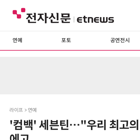
연예
포토
공연전시
라이프 > 연예
'컴백' 세븐틴…"우리 최고의
에고