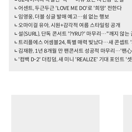
어센트, 두근두근 'LOVE ME DO'로 '희망' 전한다
임영웅, 더블 싱글 발매 예고…쉼 없는 행보
오마이걸 유아, 시원+감각적 여름 스타일링 공개
설(SURL), 단독 콘서트 '?YRU?' 마무리…"깨지 않는
트리플에스 어셈블24, 특별 매력 빛났다…새 콘셉트 '
김재환, 1년 8개월 만 팬콘서트 성공적 마무리…'팬心
'컴백 D-2' 더킹덤, 새 미니 'REALIZE' 기대 포인트 '셋