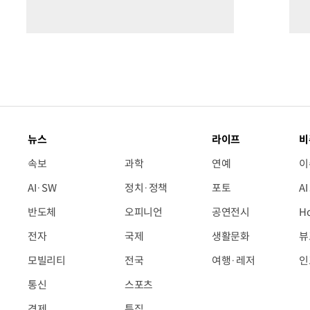
뉴스
라이프
비
속보
과학
연예
이
AI·SW
정치·정책
포토
A
반도체
오피니언
공연전시
H
전자
국제
생활문화
뷰
모빌리티
전국
여행·레저
인
통신
스포츠
경제
특집